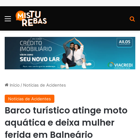
Menu
P
Início
/
Notícias de Acidentes
Notícias de Acidentes
Barco turístico atinge moto
aquática e deixa mulher
ferida em Balneário