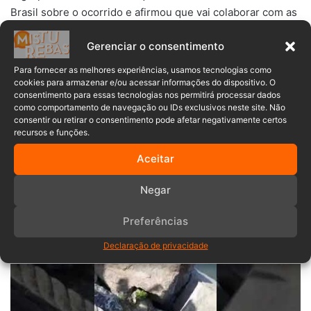
Brasil sobre o ocorrido e afirmou que vai colaborar com as
autoridades na apuração do caso, além de se colocar à
Gerenciar o consentimento
disposição para prestar assistência aos envolvidos.
Para fornecer as melhores experiências, usamos tecnologias como
Já a empresa responsável pela moto aquática, a
cookies para armazenar e/ou acessar informações do dispositivo. O
consentimento para essas tecnologias nos permitirá processar dados
Nautiusados, informou que o veículo estava sendo
como comportamento de navegação ou IDs exclusivos neste site. Não
conduzido por um piloto habilitado, com documentação
consentir ou retirar o consentimento pode afetar negativamente certos
recursos e funções.
regular e seguro em dia.
Aceitar
A companhia afirmou que prestou apoio imediato às
vítimas e também está colaborando com as investigações
Negar
conduzidas pela Marinha.
Preferências
ASSISTA AO VÍDEO ⤵️
Declaração de privacidade