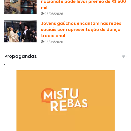
nacional e pode levar prêmio de R$ 500
mil
08/08/2026
Jovens gaúchos encantam nas redes
sociais com apresentação de dança
tradicional
08/08/2026
Propagandas