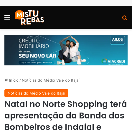
Menu
P
Início
/
Notícias do Médio Vale do Itajaí
Notícias do Médio Vale do Itajaí
Natal no Norte Shopping terá
apresentação da Banda dos
Bombeiros de Indaial e