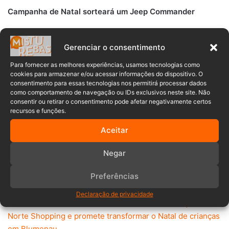
Campanha de Natal sorteará um Jeep Commander
Além da programação cultural e da decoração temática, o
Gerenciar o consentimento
shopping também lançou sua campanha de Natal com um
prêmio especial: um Jeep Commander, modelo de sete
Para fornecer as melhores experiências, usamos tecnologias como
cookies para armazenar e/ou acessar informações do dispositivo. O
lugares conhecido pelo conforto e pela tecnologia de
consentimento para essas tecnologias nos permitirá processar dados
ponta.
como comportamento de navegação ou IDs exclusivos neste site. Não
consentir ou retirar o consentimento pode afetar negativamente certos
recursos e funções.
Para participar do sorteio, cada R$ 300 em compras dá
direito a um número da sorte. Compras a partir de R$
Aceitar
1.000 geram chances extras, e ainda é possível ampliar a
participação indicando amigos ou adquirindo o Gift Card
Negar
do shopping pelo AJFans, que garante dois números da
Preferências
sorte adicionais.
Declaração de privacidade
>> LEIA TAMBÉM:
Árvore Solidária arrecada brinquedos no
Norte Shopping e promete transformar o Natal de crianças
em Blumenau