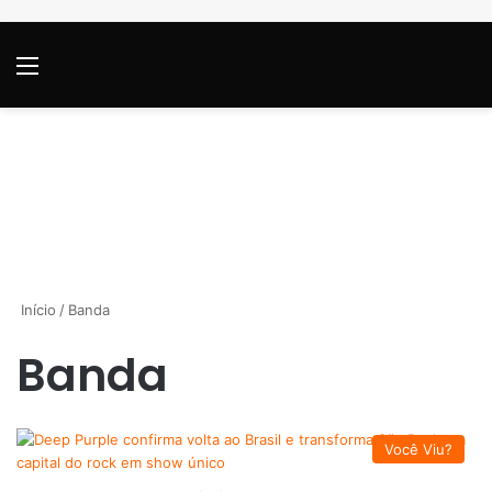
Menu
P
Início
/
Banda
Banda
Você Viu?