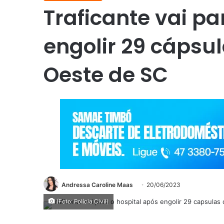
Traficante vai pa
engolir 29 cápsu
Oeste de SC
Andressa Caroline Maas
20/06/2023
(Foto: Polícia Civil)