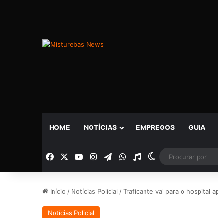
HOME
NOTÍCIAS
EMPREGOS
GUIA
Facebook
X
YouTube
Instagram
Telegram
WhatsApp
Rádio
Switch skin
Início
/
Notícias Policial
/
Traficante vai para o hospital
Notícias Policial