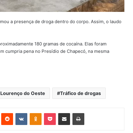
rmou a presença de droga dentro do corpo. Assim, o laudo
aproximadamente 180 gramas de cocaína. Elas foram
 cumpria pena no Presídio de Chapecó, na mesma
 Lourenço do Oeste
Tráfico de drogas
st
Reddit
VK
OK
Pocket
Compartilhar via e-mail
Imprimir