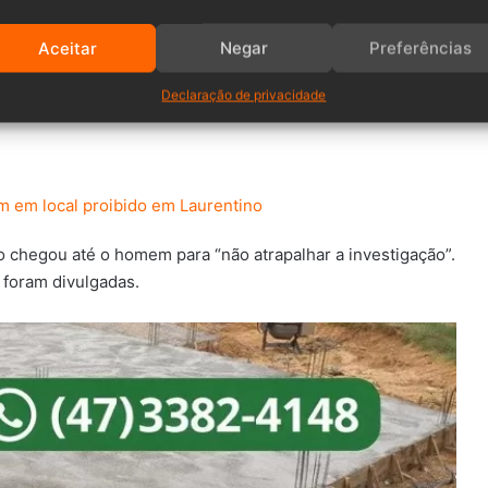
Aceitar
Negar
Preferências
na noite de domingo, 18, após troca de informações com
Declaração de privacidade
em em local proibido em Laurentino
o chegou até o homem para “não atrapalhar a investigação”.
 foram divulgadas.