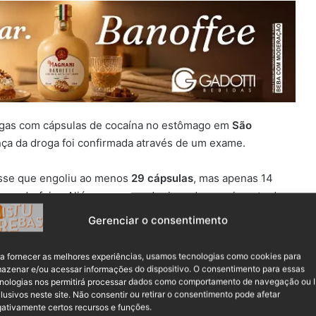
drogas com cápsulas de cocaína no estômago em
São
ença da droga foi confirmada através de um exame.
sse que engoliu ao menos
29 cápsulas
, mas apenas 14
gunda-feira. Aliás, por causa do risco de rompimento do
a reações até a última atualização do texto.
Gerenciar o consentimento
a fornecer as melhores experiências, usamos tecnologias como cookies para
azenar e/ou acessar informações do dispositivo. O consentimento para essas
nologias nos permitirá processar dados como comportamento de navegação ou 
lusivos neste site. Não consentir ou retirar o consentimento pode afetar
ativamente certos recursos e funções.