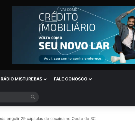
RÁDIO MISTUREBAS
FALE CONOSCO
Procurar
por
 após engolir 29 cápsulas de cocaína no Oeste de SC