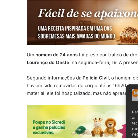
Um
homem de 24 anos
foi preso por tráfico de 
Lourenço do Oeste
, na segunda-feira, 19. A pres
Segundo informações da
Polícia Civil
, o homem di
haviam sido removidas do corpo até as 16h20 de se
material, ele foi hospitalizado, mas não apresentav
Par
arm
tec
exc
neg