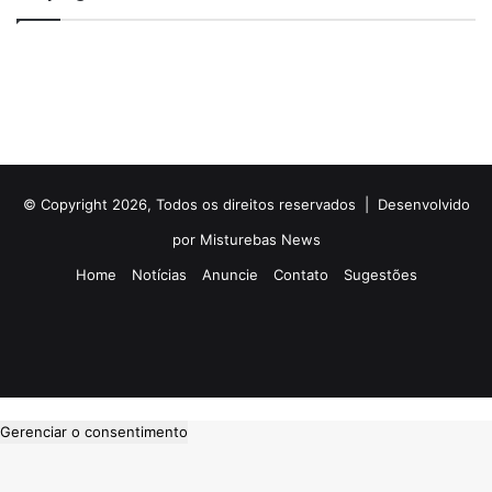
© Copyright 2026, Todos os direitos reservados |
Desenvolvido
por Misturebas News
Home
Notícias
Anuncie
Contato
Sugestões
Rádio
Facebook
X
YouTube
Instagram
Telegram
WhatsApp
Facebook
X
WhatsApp
Telegram
Viber
Gerenciar o consentimento