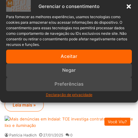
houve irregularidades na contratação e execução do…
Gerenciar o consentimento
Para fornecer as melhores experiências, usamos tecnologias como
Leia mais »
cookies para armazenar e/ou acessar informações do dispositivo. O
consentimento para essas tecnologias nos permitirá processar dados
como comportamento de navegação ou IDs exclusivos neste site. Não
Notícias do Médio Vale do Itajaí
consentir ou retirar o consentimento pode afetar negativamente certos
recursos e funções.
Sibely Santos
10/04/2025
0
TCE considera irregular a licitação para
Aceitar
usina solar de Timbó; Prefeitura tem 30
Negar
dias para anular o edital
Preferências
A contratação de uma empresa especializada na instalação de
uma usina solar em Timbó foi…
Declaração de privacidade
Leia mais »
Você Viu?
Patrícia Hadlich
27/01/2025
0