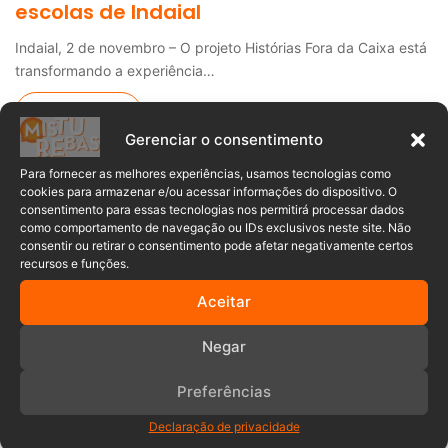
escolas de Indaial
Indaial, 2 de novembro – O projeto Histórias Fora da Caixa está
transformando a experiência…
Leia mais »
Gerenciar o consentimento
Notícias de Cultura e Música
Para fornecer as melhores experiências, usamos tecnologias como
cookies para armazenar e/ou acessar informações do dispositivo. O
consentimento para essas tecnologias nos permitirá processar dados
Sibely Santos
25/10/2023
0
como comportamento de navegação ou IDs exclusivos neste site. Não
Exposição “O colorido de Eli Heil” recebe
consentir ou retirar o consentimento pode afetar negativamente certos
o público na Casa do Poeta Lindolf Bell,
recursos e funções.
em Timbó
Aceitar
Timbó, 25 de outubro – Até o dia 14 de novembro, o Grão
Negar
Espaço Cultura…
Preferências
Leia mais »
Declaração de privacidade