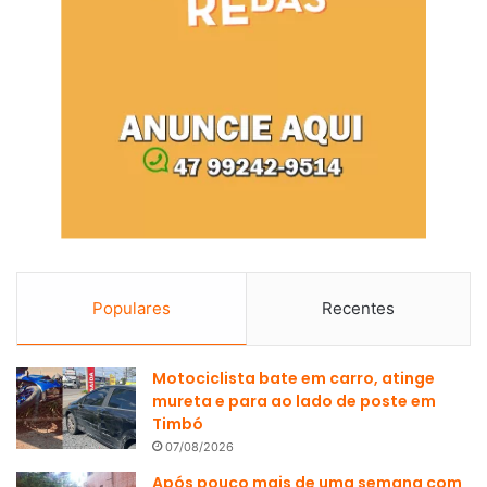
Populares
Recentes
Motociclista bate em carro, atinge
mureta e para ao lado de poste em
Timbó
07/08/2026
Após pouco mais de uma semana com