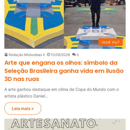
Você Viu?
Redação Misturebas II
10/06/2026
0
Arte que engana os olhos: símbolo da
Seleção Brasileira ganha vida em ilusão
3D nas ruas
A arte ganhou destaque em clima de Copa do Mundo com o
artista plástico Daniel…
Leia mais »