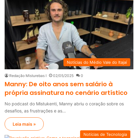
Notícias do Médio Vale do Itajaí
Redação Misturebas I
02/05/2025
0
Manny: De oito anos sem salário à
própria assinatura no cenário artístico
No podcast do Mistukenti, Manny abriu o coração sobre os
desafios, as frustrações e as…
Leia mais »
Notícias de Tecnologia