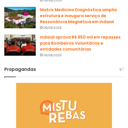
06/08/2026
Matrix Medicina Diagnóstica amplia
estrutura e inaugura serviço de
Ressonância Magnética em Indaial
06/08/2026
Indaial aprova R$ 950 mil em repasses
para Bombeiros Voluntários e
entidades comunitárias
06/08/2026
Propagandas