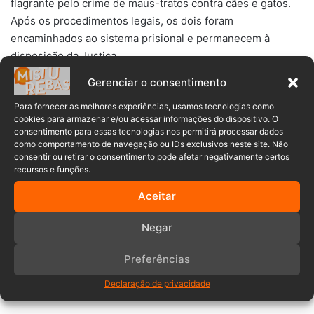
flagrante pelo crime de maus-tratos contra cães e gatos.
Após os procedimentos legais, os dois foram
encaminhados ao sistema prisional e permanecem à
disposição da Justiça.
Gerenciar o consentimento
Para fornecer as melhores experiências, usamos tecnologias como
cookies para armazenar e/ou acessar informações do dispositivo. O
consentimento para essas tecnologias nos permitirá processar dados
animais
Blumenau
casal
como comportamento de navegação ou IDs exclusivos neste site. Não
consentir ou retirar o consentimento pode afetar negativamente certos
Condições precárias
Polícia Civil
recursos e funções.
Aceitar
preso
Negar
Preferências
Declaração de privacidade