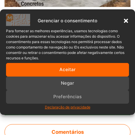
Ao todo, as mercadorias recuperadas somavam R$ 643,29.
Gerenciar o consentimento
O casal recebeu voz de prisão e foi encaminhado à
Para fornecer as melhores experiências, usamos tecnologias como
Delegacia de Polícia Civil, onde foram realizados os
cookies para armazenar e/ou acessar informações do dispositivo. O
procedimentos legais.
consentimento para essas tecnologias nos permitirá processar dados
como comportamento de navegação ou IDs exclusivos neste site. Não
consentir ou retirar o consentimento pode afetar negativamente certos
recursos e funções.
Blumenau
casal
Furto
Aceitar
Polícia Militar
supermercado
Negar
Preferências
Declaração de privacidade
Comentários