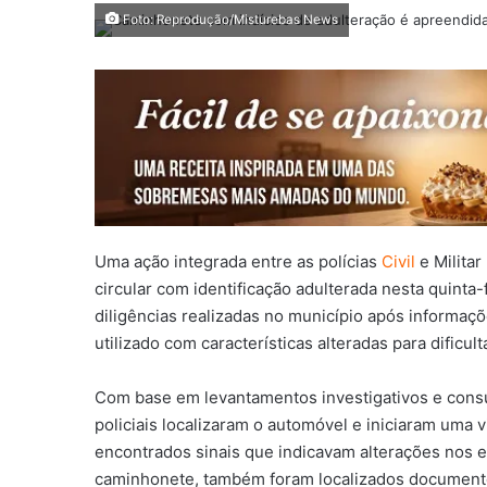
Foto: Reprodução/Misturebas News
Uma ação integrada entre as polícias
Civil
e Milita
circular com identificação adulterada nesta quinta-
diligências realizadas no município após informaç
utilizado com características alteradas para dificult
Com base em levantamentos investigativos e consu
policiais localizaram o automóvel e iniciaram uma v
encontrados sinais que indicavam alterações nos el
caminhonete, também foram localizados documentos