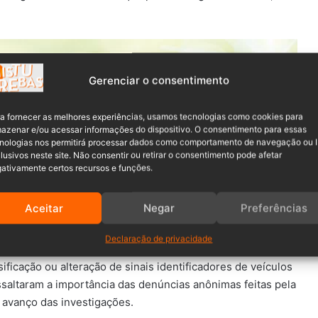
Gerenciar o consentimento
a fornecer as melhores experiências, usamos tecnologias como cookies para
azenar e/ou acessar informações do dispositivo. O consentimento para essas
nologias nos permitirá processar dados como comportamento de navegação ou 
lusivos neste site. Não consentir ou retirar o consentimento pode afetar
inhado para perícia, que deverá auxiliar na confirmação da
ativamente certos recursos e funções.
as. O caso segue sob investigação para apurar quem
outros delitos relacionados.
Aceitar
Negar
Preferências
 ao hospital após colisão entre caminhonete e motocicleta
Declaração de privacidade
ificação ou alteração de sinais identificadores de veículos
essaltaram a importância das denúncias anônimas feitas pela
avanço das investigações.