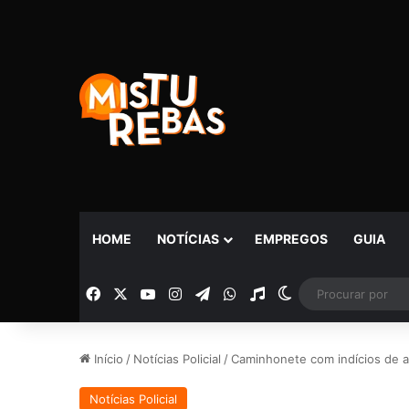
HOME
NOTÍCIAS
EMPREGOS
GUIA
Facebook
X
YouTube
Instagram
Telegram
WhatsApp
Rádio
Switch skin
Início
/
Notícias Policial
/
Caminhonete com indícios de a
Notícias Policial