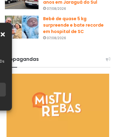
anos em Jaraguá do Sul
07/08/2026
Bebê de quase 5 kg
surpreende e bate recorde
em hospital de SC
07/08/2026
Propagandas
IDs