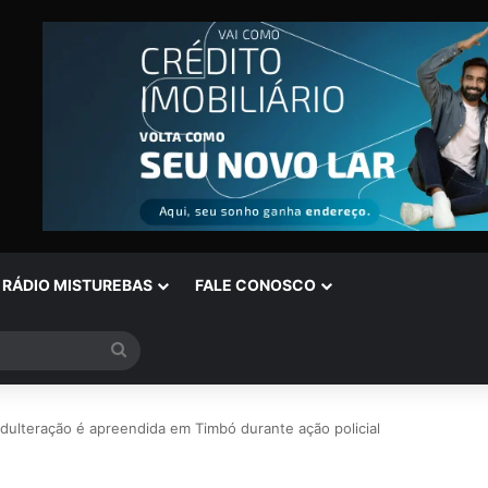
RÁDIO MISTUREBAS
FALE CONOSCO
Procurar
por
dulteração é apreendida em Timbó durante ação policial