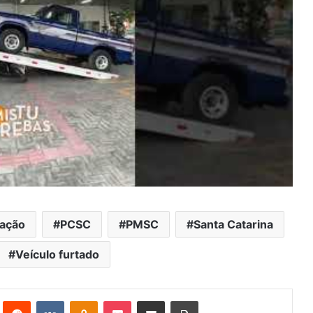
ação
PCSC
PMSC
Santa Catarina
Veículo furtado
st
Reddit
VK
OK
Pocket
Compartilhar via e-mail
Imprimir