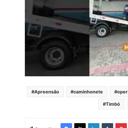
Apreensão
caminhonete
oper
Timbó
Facebook
X
Linkedin
Tumblr
Pintere