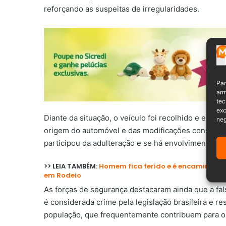
reforçando as suspeitas de irregularidades.
Par
arm
tec
exc
Diante da situação, o veículo foi recolhido e encam
neg
origem do automóvel e das modificações constatad
participou da adulteração e se há envolvimento em 
>> LEIA TAMBÉM:
Homem fica ferido e é encaminhado
em Rodeio
As forças de segurança destacaram ainda que a fals
é considerada crime pela legislação brasileira e r
população, que frequentemente contribuem para o 