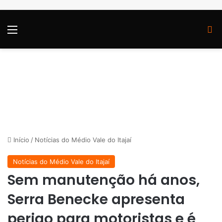
Menu
P
Início
/
Notícias do Médio Vale do Itajaí
Notícias do Médio Vale do Itajaí
Sem manutenção há anos,
Serra Benecke apresenta
perigo para motoristas e é