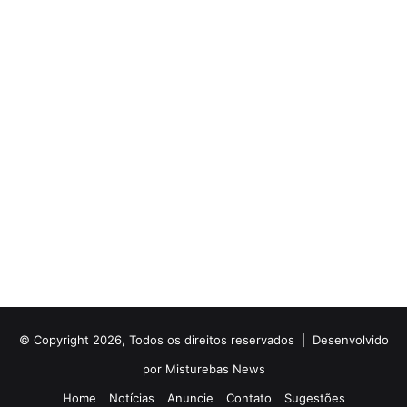
© Copyright 2026, Todos os direitos reservados |
Desenvolvido
por Misturebas News
Home
Notícias
Anuncie
Contato
Sugestões