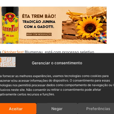
a
Oktoberfest
Blumenau, está com processo seletivo
que irão atuar durante a 40ª edição da festa, considerada a
Gerenciar o consentimento
a fornecer as melhores experiências, usamos tecnologias como cookies para
 maiores de 18 anos, com ou sem experiência.
azenar e/ou acessar informações do dispositivo. O consentimento para essas
nologias nos permitirá processar dados como comportamento de navegação ou 
lusivos neste site. Não consentir ou retirar o consentimento pode afetar
ativamente certos recursos e funções.
Aceitar
Negar
Preferências