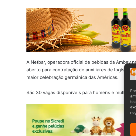
A Netbar, operadora oficial de bebidas da Ambev n
aberto para contratação de auxiliares de logística 
maior celebração germânica das Américas.
Par
São 30 vagas disponíveis para homens e mulheres
arm
tec
exc
neg