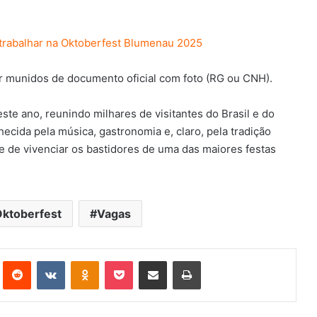
 trabalhar na Oktoberfest Blumenau 2025
r munidos de documento oficial com foto (RG ou CNH).
te ano, reunindo milhares de visitantes do Brasil e do
ecida pela música, gastronomia e, claro, pela tradição
e de vivenciar os bastidores de uma das maiores festas
ktoberfest
Vagas
st
Reddit
VK
OK
Pocket
Compartilhar via e-mail
Imprimir