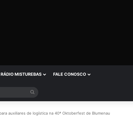
RÁDIO MISTUREBAS
FALE CONOSCO
Procurar
por
ara auxiliares de logística na 40ª Oktoberfest de Blumenau