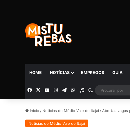
HOME
NOTÍCIAS
EMPREGOS
GUIA
Facebook
X
YouTube
Instagram
Telegram
WhatsApp
Rádio
Switch skin
Início
/
Notícias do Médio Vale do Itajaí
/
Abertas vagas p
Notícias do Médio Vale do Itajaí