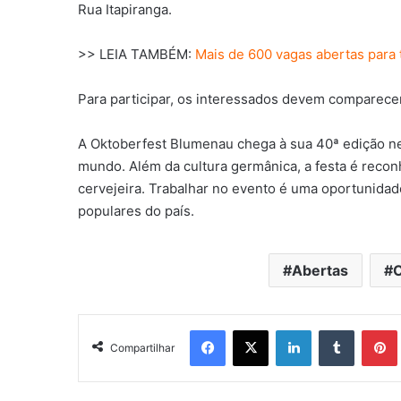
Rua Itapiranga.
>> LEIA TAMBÉM:
Mais de 600 vagas abertas para
Para participar, os interessados devem comparece
A Oktoberfest Blumenau chega à sua 40ª edição nes
mundo. Além da cultura germânica, a festa é reconh
cervejeira. Trabalhar no evento é uma oportunidad
populares do país.
Abertas
O
Facebook
X
Linkedin
Tumblr
Pintere
Compartilhar