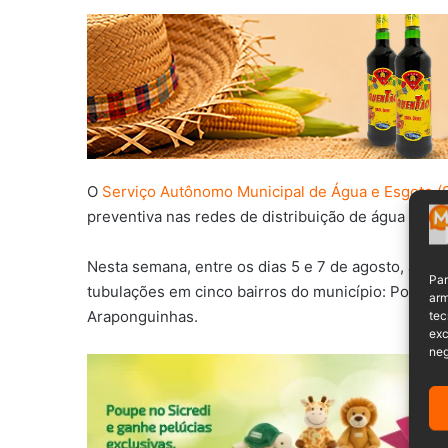
O
Serviço Autônomo Municipal de Água e Esgoto 
preventiva nas redes de distribuição de água da ci
Nesta semana, entre os dias 5 e 7 de agosto, a aut
Par
tubulações em cinco bairros do município: Pomera
arm
Araponguinhas.
tec
exc
neg