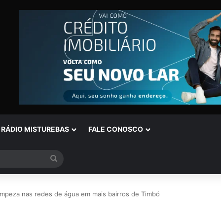
RÁDIO MISTUREBAS
FALE CONOSCO
Procurar
por
limpeza nas redes de água em mais bairros de Timbó