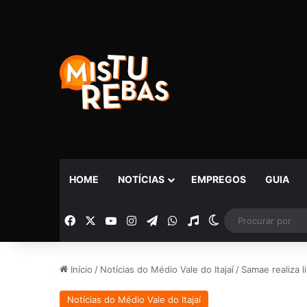
HOME
NOTÍCIAS
EMPREGOS
GUIA
Facebook
X
YouTube
Instagram
Telegram
WhatsApp
Rádio
Switch skin
Início
/
Notícias do Médio Vale do Itajaí
/
Samae realiza 
Notícias do Médio Vale do Itajaí