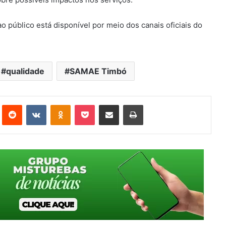
 público está disponível por meio dos canais oficiais do
qualidade
SAMAE Timbó
st
Reddit
VK
OK
Pocket
Compartilhar via e-mail
Imprimir