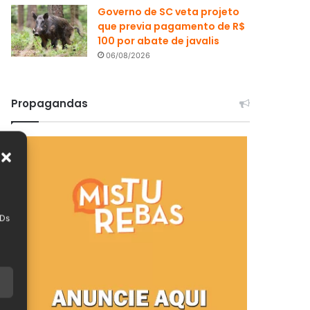
Governo de SC veta projeto
que previa pagamento de R$
100 por abate de javalis
06/08/2026
Propagandas
IDs