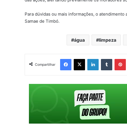
Para dúvidas ou mais informações, o atendimento ao
Samae de Timbó.
água
limpeza
Facebook
X
Linkedin
Tumblr
Pintere
Compartilhar