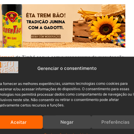
(Samae)
de Timbó segue com o cronograma de manutenção
dade.
Gerenciar o consentimento
arquia realiza o processo de descarga e limpeza das
a fornecer as melhores experiências, usamos tecnologias como cookies para
nos, Mulde, Padre Martinho Stein, Estados e
azenar e/ou acessar informações do dispositivo. O consentimento para essas
nologias nos permitirá processar dados como comportamento de navegação ou 
lusivos neste site. Não consentir ou retirar o consentimento pode afetar
ativamente certos recursos e funções.
Aceitar
Negar
Preferências