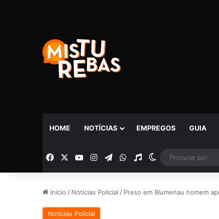
HOME
NOTÍCIAS
EMPREGOS
GUIA
Facebook
X
YouTube
Instagram
Telegram
WhatsApp
Rádio
Switch skin
Início
/
Notícias Policial
/
Preso em Blumenau homem apon
Notícias Policial