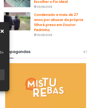
Escolher o Fio Ideal
05/08/2026
Condenado a mais de 27
anos por abusar da própria
filha é preso em Doutor
Pedrinho
05/08/2026
Propagandas
IDs