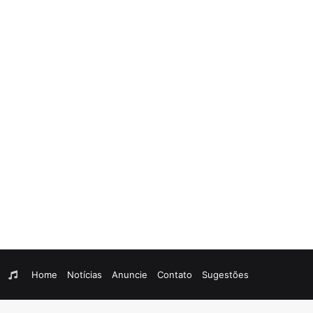
am
egram
WhatsApp
Rádio
Home
Notícias
Anuncie
Contato
Sugestões