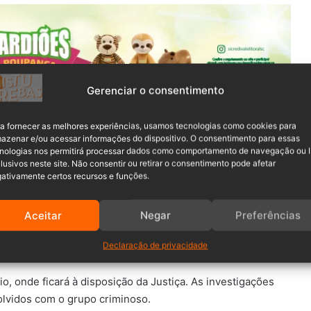
Gerenciar o consentimento
a fornecer as melhores experiências, usamos tecnologias como cookies para
ição de comando dentro da organização criminosa, sendo
azenar e/ou acessar informações do dispositivo. O consentimento para essas
a prisional.
nologias nos permitirá processar dados como comportamento de navegação ou 
lusivos neste site. Não consentir ou retirar o consentimento pode afetar
ativamente certos recursos e funções.
ar em dois bairros de Blumenau na mesma tarde
 por crimes como tráfico de entorpecentes, assassinatos e
sionais.
Aceitar
Negar
Preferências
Declaração de privacidade
io, onde ficará à disposição da Justiça. As investigações
lvidos com o grupo criminoso.