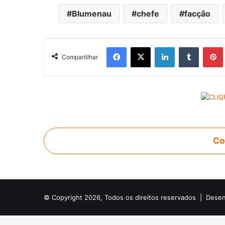
Blumenau
chefe
facção
Facebook
X
Linkedin
Tumblr
Pintere
Compartilhar
Co
© Copyright 2026, Todos os direitos reservados |
Desen