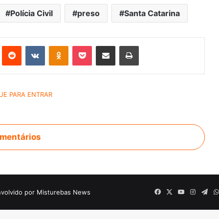
Polícia Civil
preso
Santa Catarina
st
Reddit
VK
OK
Pocket
Compartilhar via e-mail
Imprimir
mentários
volvido por Misturebas News
Facebook
X
YouTube
Instagr
Tel