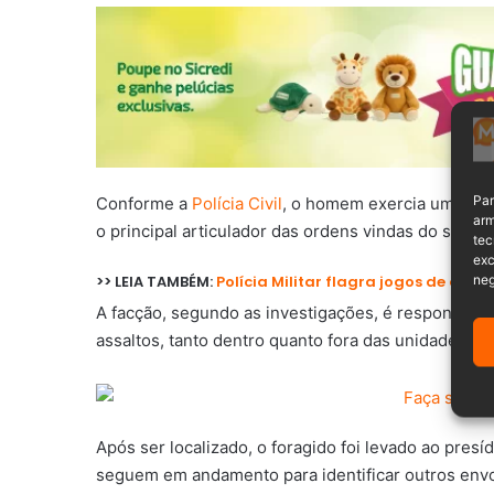
Par
Conforme a
Polícia Civil
, o homem exercia uma pos
arm
o principal articulador das ordens vindas do sistem
tec
exc
neg
>> LEIA TAMBÉM:
Polícia Militar flagra jogos de az
A facção, segundo as investigações, é responsável
assaltos, tanto dentro quanto fora das unidades pri
Após ser localizado, o foragido foi levado ao presíd
seguem em andamento para identificar outros envo