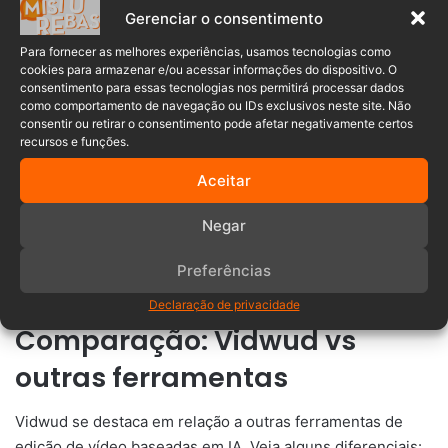
atraentes a partir de fotos
Gerenciar o consentimento
Para obter um resultado impressionante, siga estas dicas:
Para fornecer as melhores experiências, usamos tecnologias como
cookies para armazenar e/ou acessar informações do dispositivo. O
consentimento para essas tecnologias nos permitirá processar dados
Escolha imagens de alta qualidade para garantir
como comportamento de navegação ou IDs exclusivos neste site. Não
nitidez na animação.
consentir ou retirar o consentimento pode afetar negativamente certos
recursos e funções.
Selecione trilhas sonoras coerentes com o tema do
vídeo.
Aceitar
Ajuste a fluidez da animação para tornar o resultado
Negar
mais natural.
Experimente diferentes efeitos para criar variações
Preferências
interessantes do mesmo vídeo.
Declaração de privacidade
Comparação: Vidwud vs
outras ferramentas
Vidwud se destaca em relação a outras ferramentas de
edição de vídeo baseadas em IA. Veja alguns diferenciais: