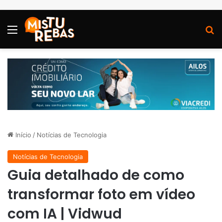
Menu
P
Início
/
Notícias de Tecnologia
Notícias de Tecnologia
Guia detalhado de como
transformar foto em vídeo
com IA | Vidwud