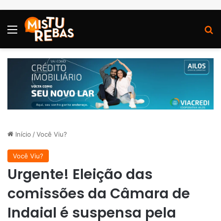
Menu
P
Início
/
Você Viu?
Você Viu?
Urgente! Eleição das
comissões da Câmara de
Indaial é suspensa pela