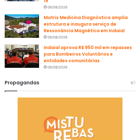
19
06/08/2026
Matrix Medicina Diagnóstica amplia
estrutura e inaugura serviço de
Ressonância Magnética em Indaial
06/08/2026
Indaial aprova R$ 950 mil em repasses
para Bombeiros Voluntários e
entidades comunitárias
06/08/2026
Propagandas