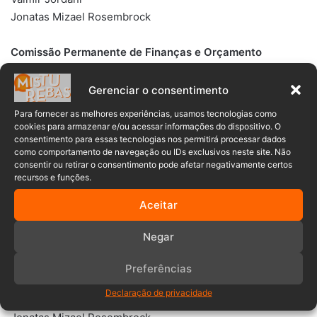
Jonatas Mizael Rosembrock
Comissão Permanente de Finanças e Orçamento
Flávio Augusto Ferri Molinari
Gerenciar o consentimento
Fernanda dos Santos Moser
Para fornecer as melhores experiências, usamos tecnologias como
Jonatas Mizael Rosembrock
cookies para armazenar e/ou acessar informações do dispositivo. O
consentimento para essas tecnologias nos permitirá processar dados
como comportamento de navegação ou IDs exclusivos neste site. Não
Comissão Permanente de Obras e Serviços Públicos
consentir ou retirar o consentimento pode afetar negativamente certos
recursos e funções.
Flávio Augusto Ferri Molinari
Aceitar
José Carlos Peixer
Diogo de Pinho
Negar
Comissão Permanente de Educação, Saúde, Esportes,
Preferências
Assistência Social e Cidadania
Declaração de privacidade