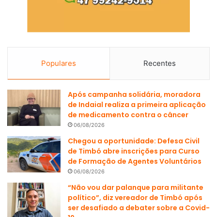
Populares
Recentes
Após campanha solidária, moradora
de Indaial realiza a primeira aplicação
de medicamento contra o câncer
06/08/2026
Chegou a oportunidade: Defesa Civil
de Timbó abre inscrições para Curso
de Formação de Agentes Voluntários
06/08/2026
“Não vou dar palanque para militante
político”, diz vereador de Timbó após
ser desafiado a debater sobre a Covid-