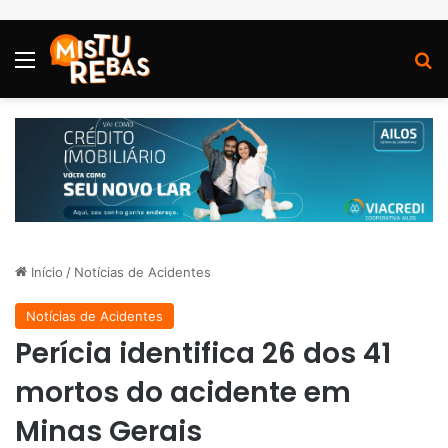
Menu
P
Início
/
Notícias de Acidentes
Notícias de Acidentes
Perícia identifica 26 dos 41
mortos do acidente em
Minas Gerais