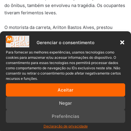
do ônibus, também se envolveu na tragédia. Os ocupantes
tiveram ferimentos leves.
O motorista da carreta, Arilton Bastos Alves, prestou
depoimento à Polícia Civil na segunda-feira, 23. Após mais
de seis horas de interrogatório, ele foi liberado.
Gerenciar o consentimento
Para fornecer as melhores experiências, usamos tecnologias como
As investigações continuam, enquanto a perícia trabalha
cookies para armazenar e/ou acessar informações do dispositivo. O
consentimento para essas tecnologias nos permitirá processar dados
na identificação das vítimas e na apuração das causas do
como comportamento de navegação ou IDs exclusivos neste site. Não
acidente.
consentir ou retirar o consentimento pode afetar negativamente certos
recursos e funções.
Aceitar
Negar
Acidente
Colisão
Identificados
Preferências
MG
Minas gerais
mortos
Declaração de privacidade
Tragédia
Vítimas