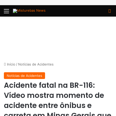
Menu
P
Início
/
Notícias de Acidentes
Notícias de Acidentes
Acidente fatal na BR-116:
Vídeo mostra momento de
acidente entre ônibus e
carreta em Minas Gerais que