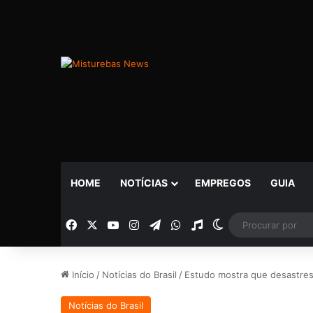
HOME
NOTÍCIAS
EMPREGOS
GUIA
Facebook
X
YouTube
Instagram
Telegram
WhatsApp
Rádio
Switch skin
Início
/
Notícias do Brasil
/
Estudo mostra que desastres
Notícias do Brasil