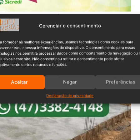
mações sobre Desastres (S2ID) e da plataforma
Climate
Gerenciar o consentimento
ada aumento de 0,1°C na temperatura global resulta em 360
 acréscimo na temperatura oceânica gera 584 eventos
a fornecer as melhores experiências, usamos tecnologias como cookies para
azenar e/ou acessar informações do dispositivo. O consentimento para essas
nologias nos permitirá processar dados como comportamento de navegação ou 
lusivos neste site. Não consentir ou retirar o consentimento pode afetar
es, sendo 16.306 registrados apenas nos últimos quatro
ativamente certos recursos e funções.
Aceitar
Negar
Preferências
Declaração de privacidade