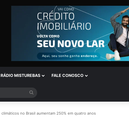
RÁDIO MISTUREBAS
FALE CONOSCO
Procurar
por
 climáticos no Brasil aumentam 250% em quatro anos