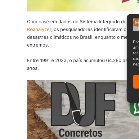
Com base em dados do Sistema Integrado de Infor
Reanalyzer
, os pesquisadores identificaram que c
desastres climáticos no Brasil, enquanto o mesmo
Par
extremos.
arm
tec
exc
Entre 1991 e 2023, o país acumulou 64.280 desastr
neg
anos.