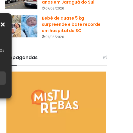
anos em Jaraguá do Sul
07/08/2026
Bebê de quase 5 kg
surpreende e bate recorde
em hospital de SC
07/08/2026
IDs
Propagandas