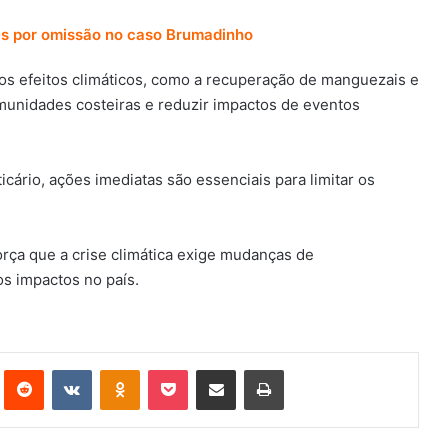
es por omissão no caso Brumadinho
os efeitos climáticos, como a recuperação de manguezais e
munidades costeiras e reduzir impactos de eventos
rio, ações imediatas são essenciais para limitar os
força que a crise climática exige mudanças de
s impactos no país.
st
Reddit
VK
OK
Pocket
Compartilhar via e-mail
Imprimir