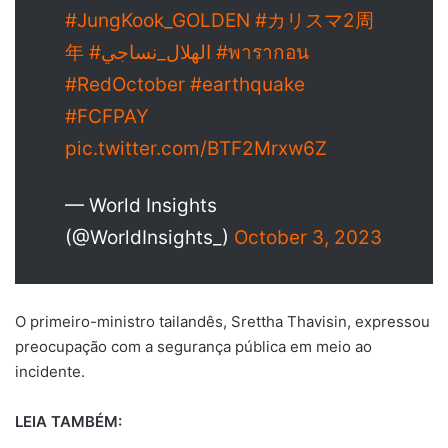
#JungKook_GOLDEN
#カリスマ2周
年
#الهلال_نساجي
#พารากอน
#RedOctober
#earthquake
#FCFPAY
pic.twitter.com/BTF2Mrxw6Z
— World Insights
(@WorldInsights_)
October 3, 2023
O primeiro-ministro tailandês, Srettha Thavisin, expressou
preocupação com a segurança pública em meio ao
incidente.
LEIA TAMBÉM: