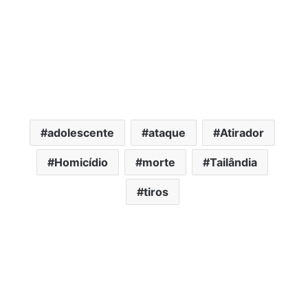
adolescente
ataque
Atirador
Homicídio
morte
Tailândia
tiros