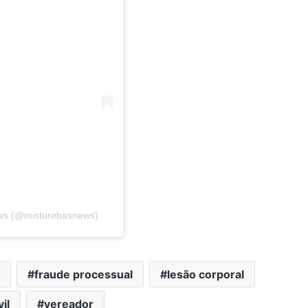
ews (@misturebasnews)
fraude processual
lesão corporal
vil
vereador