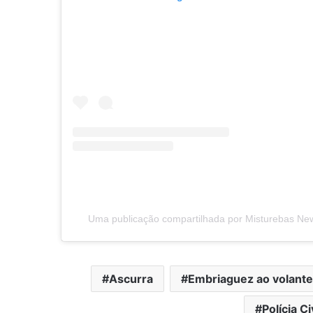
Uma publicação compartilhada por Misturebas N
Ascurra
Embriaguez ao volante
Polícia Ci