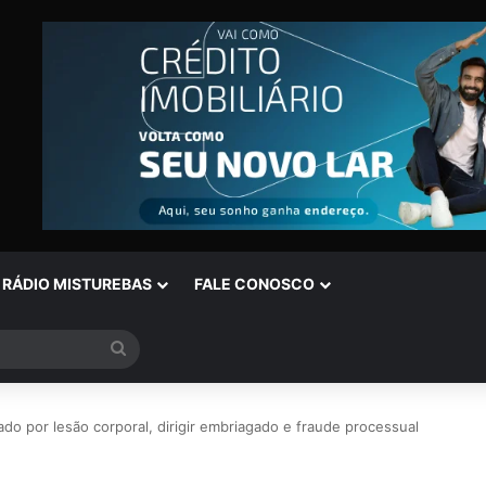
RÁDIO MISTUREBAS
FALE CONOSCO
Procurar
por
o por lesão corporal, dirigir embriagado e fraude processual