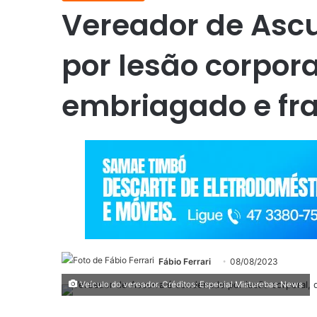
Vereador de Asc
por lesão corporal
embriagado e fr
Fábio Ferrari
08/08/2023
Veículo do vereador. Créditos: Especial Misturebas News