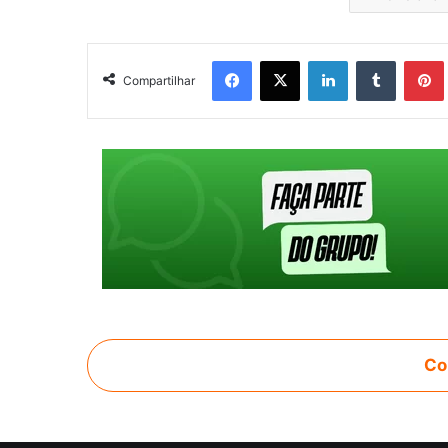
Facebook
X
Linkedin
Tumblr
Pintere
Compartilhar
Co