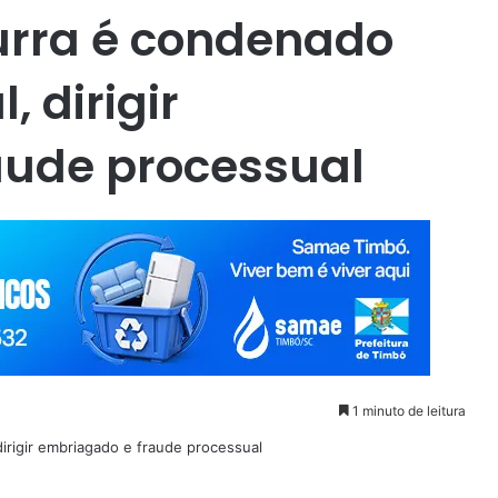
urra é condenado
, dirigir
aude processual
1 minuto de leitura