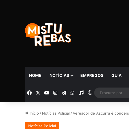
HOME
NOTÍCIAS
EMPREGOS
GUIA
Facebook
X
YouTube
Instagram
Telegram
WhatsApp
Rádio
Switch skin
Início
/
Notícias Policial
/
Vereador de Ascurra é condenad
Notícias Policial