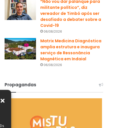
“Não vou dar palanque para
militante político”, diz
vereador de Timbó após ser
desafiado a debater sobre a
Covid-19
06/08/2026
Matrix Medicina Diagnóstica
amplia estrutura e inaugura
serviço de Ressonância
Magnética em Indaial
06/08/2026
Propagandas
IDs