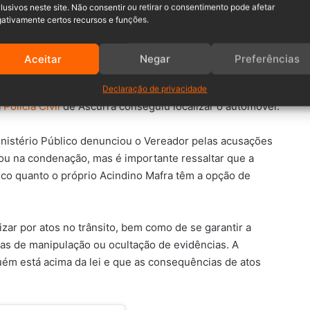
lusivos neste site. Não consentir ou retirar o consentimento pode afetar
ativamente certos recursos e funções.
a de 4 metros em Ascurra
Aceitar
Negar
Preferências
Mafra e seus amigos teriam escondido o veículo avariado
Declaração de privacidade
a
Polícia Civil
de Ascurra conseguiu localizar o automóvel.
inistério Público denunciou o Vereador pelas acusações
ou na condenação, mas é importante ressaltar que a
blico quanto o próprio Acindino Mafra têm a opção de
zar por atos no trânsito, bem como de se garantir a
vas de manipulação ou ocultação de evidências. A
m está acima da lei e que as consequências de atos