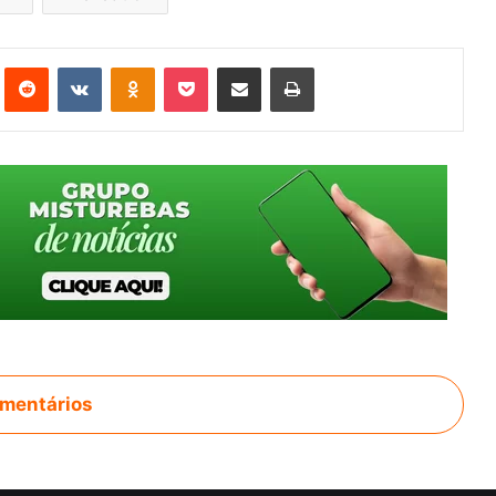
st
Reddit
VK
OK
Pocket
Compartilhar via e-mail
Imprimir
mentários