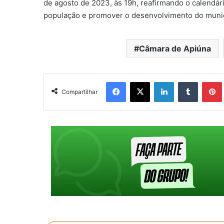
de agosto de 2023, às 19h, reafirmando o calendár
população e promover o desenvolvimento do munic
Câmara de Apiúna
Facebook
X
Linkedin
Tumblr
Pintere
Compartilhar