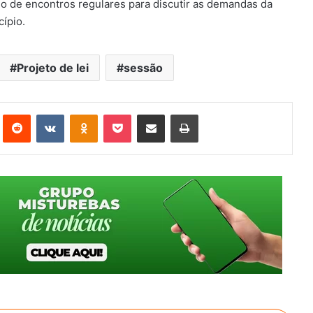
io de encontros regulares para discutir as demandas da
ípio.
Projeto de lei
sessão
st
Reddit
VK
OK
Pocket
Compartilhar via e-mail
Imprimir