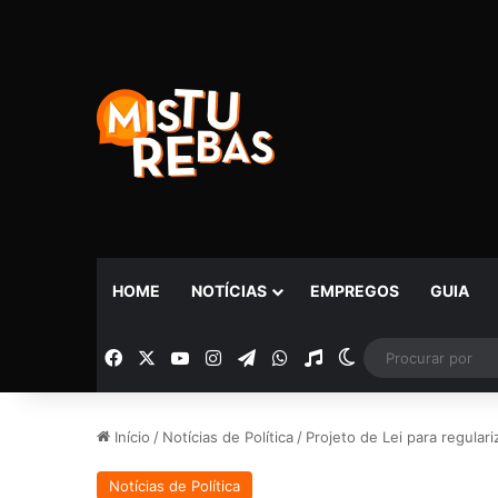
HOME
NOTÍCIAS
EMPREGOS
GUIA
Facebook
X
YouTube
Instagram
Telegram
WhatsApp
Rádio
Switch skin
Início
/
Notícias de Política
/
Projeto de Lei para regula
Notícias de Política