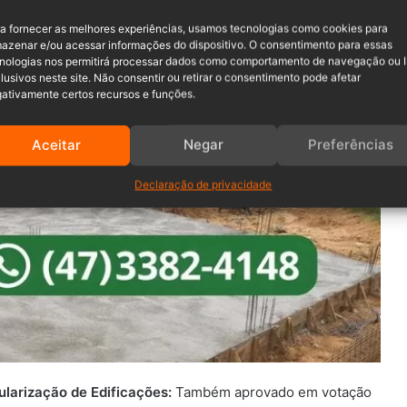
a fornecer as melhores experiências, usamos tecnologias como cookies para
azenar e/ou acessar informações do dispositivo. O consentimento para essas
nologias nos permitirá processar dados como comportamento de navegação ou 
s:
lusivos neste site. Não consentir ou retirar o consentimento pode afetar
ativamente certos recursos e funções.
º 24/2023:
Aprovada em votação única, essa emenda
to de Lei, bem como modificações no artigo 5º e seu
Aceitar
Negar
Preferências
to proposto.
Declaração de privacidade
ularização de Edificações:
Também aprovado em votação