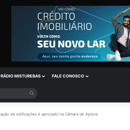
RÁDIO MISTUREBAS
FALE CONOSCO
Procurar
por
rização de edificações é aprovado na Câmara de Apiúna