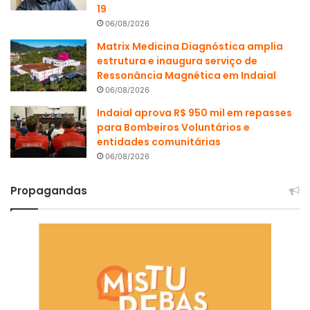
19
06/08/2026
Matrix Medicina Diagnóstica amplia
estrutura e inaugura serviço de
Ressonância Magnética em Indaial
06/08/2026
Indaial aprova R$ 950 mil em repasses
para Bombeiros Voluntários e
entidades comunitárias
06/08/2026
Propagandas