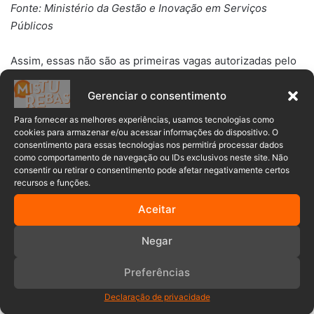
Fonte: Ministério da Gestão e Inovação em Serviços
Públicos
Assim, essas não são as primeiras vagas autorizadas pelo
governo atual. Nos últimos meses, o Ministério da Gestão
Gerenciar o consentimento
e Inovação em Serviços Públicos havia dado sinal verde
para recompor o quadro de órgãos que estavam em
Para fornecer as melhores experiências, usamos tecnologias como
situação crítica de falta de funcionários. Além disso, das
cookies para armazenar e/ou acessar informações do dispositivo. O
consentimento para essas tecnologias nos permitirá processar dados
4.436 vagas a serem abertas, existem quatro concursos
como comportamento de navegação ou IDs exclusivos neste site. Não
autorizados para repor 9.585 postos. Os editais serão
consentir ou retirar o consentimento pode afetar negativamente certos
publicados nos próximos seis meses.
recursos e funções.
Aceitar
Além disso, existem vagas autorizadas desde 2020 cujos
concursos estão em andamento, como o Instituto Nacional
Negar
do Seguro Social (INSS). Assim, na última segunda-feira,
12, o Ministério da Gestão e Inovação em Serviços
Preferências
Públicos publicou a nomeação de 1 mil técnicos do Seguro
Declaração de privacidade
Social aprovados no último concurso.