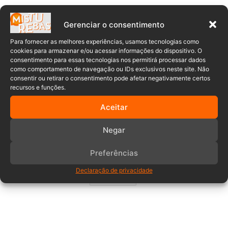
O evento é uma realização da Prefeitura, através da
Fundação de Cultura e Turismo, Biblioteca Pública
Gerenciar o consentimento
Municipal e Museu Casa do Poeta. Além disso, o evento
Para fornecer as melhores experiências, usamos tecnologias como
conta com o apoio da Secretaria Municipal de Educação,
cookies para armazenar e/ou acessar informações do dispositivo. O
Uniasselvi, Viacredi, Chocolates Ferana, Bitset Informática
consentimento para essas tecnologias nos permitirá processar dados
como comportamento de navegação ou IDs exclusivos neste site. Não
e Unifique.
consentir ou retirar o consentimento pode afetar negativamente certos
recursos e funções.
Aceitar
Negar
cultura
Eventos
feira do livro
Preferências
Feira do Livro de Timbó
literatura
Declaração de privacidade
Timbó