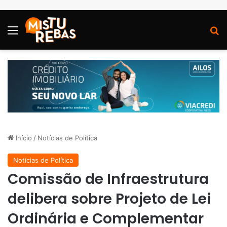
Menu
P
Início
/
Notícias de Política
Notícias de Política
Comissão de Infraestrutura
delibera sobre Projeto de Lei
Ordinária e Complementar