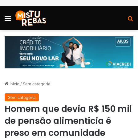
Menu
P
Início
/
Sem categoria
Sem categoria
Homem que devia R$ 150 mil
de pensão alimentícia é
preso em comunidade