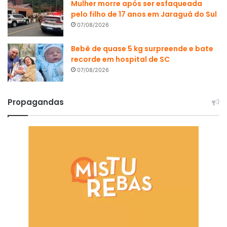
Mulher morre após ser esfaqueada
pelo filho de 17 anos em Jaraguá do Sul
07/08/2026
Bebê de quase 5 kg surpreende e bate
recorde em hospital de SC
07/08/2026
Propagandas