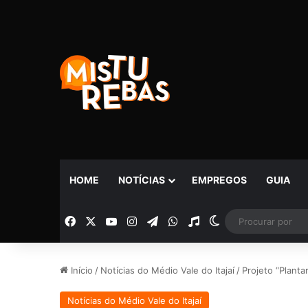
HOME
NOTÍCIAS
EMPREGOS
GUIA
Facebook
X
YouTube
Instagram
Telegram
WhatsApp
Rádio
Switch skin
Início
/
Notícias do Médio Vale do Itajaí
/
Projeto “Planta
Notícias do Médio Vale do Itajaí