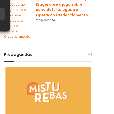
Krüger abre o jogo sobre
candidatura, legado e
Operação Credenciamento
07/08/2026
Propagandas