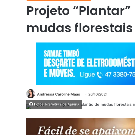
Projeto “Plantar
mudas florestais
Andressa Caroline Maas
26/10/2021
Fotos: Prefeitura de Apiúna