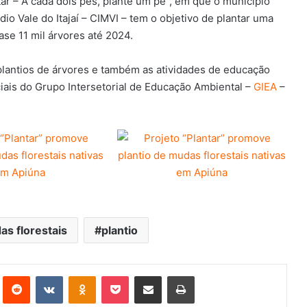
tar – A cada dois pés, plante um pé”, em que o município
o Vale do Itajaí – CIMVI – tem o objetivo de plantar uma
ase 11 mil árvores até 2024.
lantios de árvores e também as atividades de educação
ais do Grupo Intersetorial de Educação Ambiental –
GIEA
–
s florestais
plantio
st
Reddit
VK
OK
Pocket
Compartilhar via e-mail
Imprimir