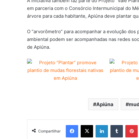
A iniciativa também faz parte do Projeto “Vale Plan
em parceria com o Consórcio Intermunicipal do Médi
árvore para cada habitante, Apiúna deve plantar qu
O “arvorômetro” para acompanhar a evolução dos p
ambiental podem ser acompanhadas nas redes soci
de Apiúna.
Apiúna
muda
Facebook
X
Linkedin
Tumblr
Pintere
Compartilhar