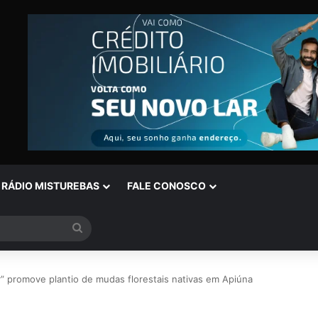
RÁDIO MISTUREBAS
FALE CONOSCO
Procurar
por
r” promove plantio de mudas florestais nativas em Apiúna