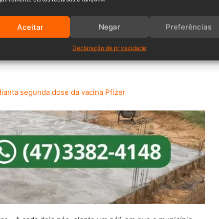
Ambiente, cerca de 25 pessoas incluindo servidores
Aceitar
Negar
Preferências
as do evento compareceram e plantaram 100 mudas de
tuado às margens do Rio Itajaí-açu. O plantio coletivo de
Declaração de privacidade
utenção das Matas Ciliares ao longo dos rios e nascentes
ianta segunda dose da vacina Pfizer