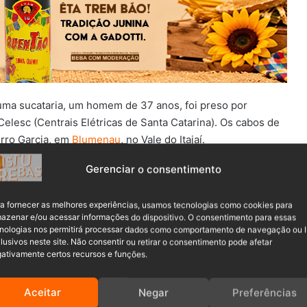
 uma sucataria, um homem de 37 anos, foi preso por
lesc (Centrais Elétricas de Santa Catarina). Os cabos de
rro Garcia, em
Blumenau
, no Vale do Itajaí.
Gerenciar o consentimento
 Alta Tensão
, parceria entre a Polícia Militar (PM) e
verificar os furtos de cabeamento da rede de telefonia e
a fornecer as melhores experiências, usamos tecnologias como cookies para
ucatas.
azenar e/ou acessar informações do dispositivo. O consentimento para essas
nologias nos permitirá processar dados como comportamento de navegação ou 
lusivos neste site. Não consentir ou retirar o consentimento pode afetar
ativamente certos recursos e funções.
Aceitar
Negar
Preferências