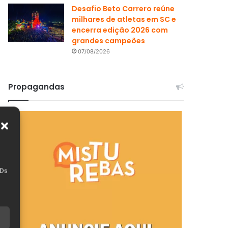
Desafio Beto Carrero reúne
milhares de atletas em SC e
encerra edição 2026 com
grandes campeões
07/08/2026
Propagandas
IDs