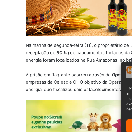
Na manhã de segunda-feira (11), o proprietário de
receptação de
90 kg
de cabeamentos furtados da Ce
energia foram localizados na Rua Amazonas, no bai
A prisão em flagrante ocorreu através da
Operação
empresas da Celesc e Oi. O objetivo da Operação é 
Par
energia, que fiscalizou seis estabelecimentos de s
arm
tec
exc
neg