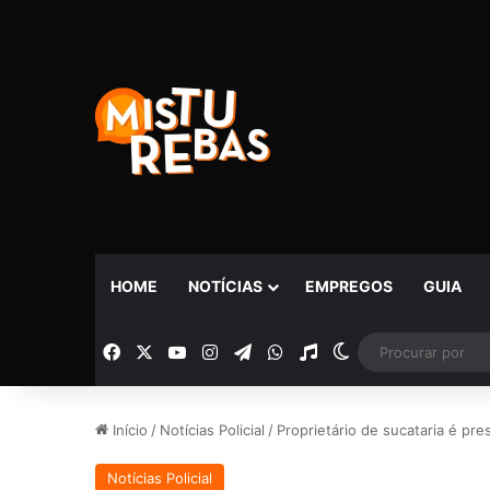
HOME
NOTÍCIAS
EMPREGOS
GUIA
Facebook
X
YouTube
Instagram
Telegram
WhatsApp
Rádio
Switch skin
Início
/
Notícias Policial
/
Proprietário de sucataria é pr
Notícias Policial