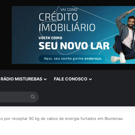
RÁDIO MISTUREBAS
FALE CONOSCO
Procurar
por
eso por receptar 90 kg de cabos de energia furtados em Blumenau