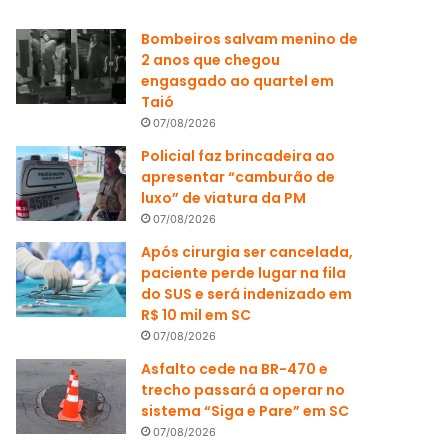
Bombeiros salvam menino de
2 anos que chegou
engasgado ao quartel em
Taió
07/08/2026
Policial faz brincadeira ao
apresentar “camburão de
luxo” de viatura da PM
07/08/2026
Após cirurgia ser cancelada,
paciente perde lugar na fila
do SUS e será indenizado em
R$ 10 mil em SC
07/08/2026
Asfalto cede na BR-470 e
trecho passará a operar no
sistema “Siga e Pare” em SC
07/08/2026