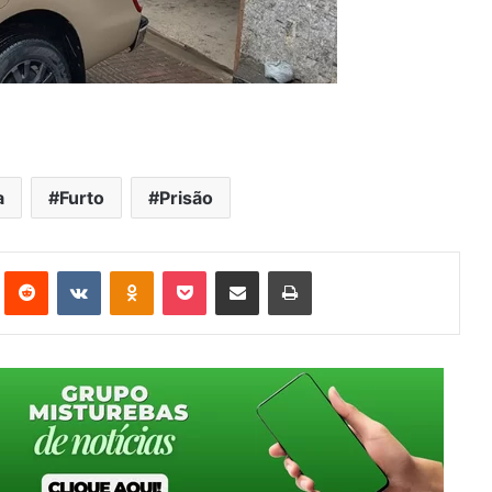
a
Furto
Prisão
st
Reddit
VK
OK
Pocket
Compartilhar via e-mail
Imprimir