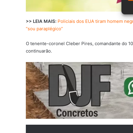
>> LEIA MAIS:
Policiais dos EUA tiram homem negro
“sou paraplégico”
O tenente-coronel Cleber Pires, comandante do 10° 
continuarão.