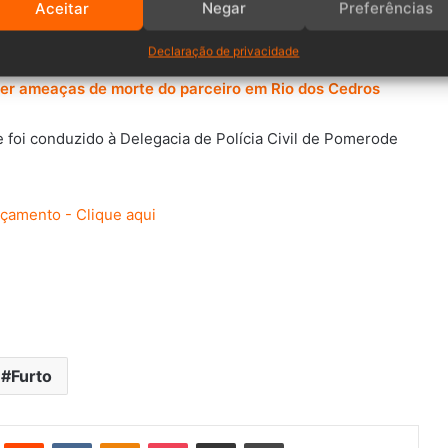
Aceitar
Negar
Preferências
Declaração de privacidade
ber ameaças de morte do parceiro em Rio dos Cedros
e foi conduzido à Delegacia de Polícia Civil de Pomerode
Furto
st
Reddit
VK
OK
Pocket
Compartilhar via e-mail
Imprimir