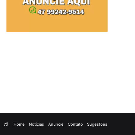
am
egram
WhatsApp
Rádio
Home
Notícias
Anuncie
Contato
Sugestões