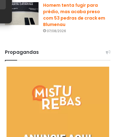
Homem tenta fugir para
prédio, mas acaba preso
com 53 pedras de crack em
Blumenau
07/08/2026
Propagandas