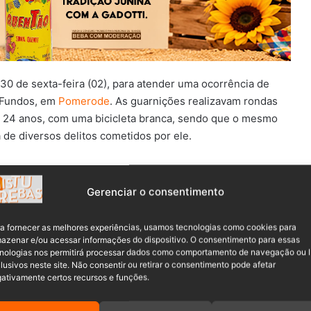
9h30 de sexta-feira (02), para atender uma ocorrência de
 Fundos, em
Pomerode
. As guarnições realizavam rondas
 24 anos, com uma bicicleta branca, sendo que o mesmo
a de diversos delitos cometidos por ele.
lícito com o sujeito, mas durante o processo, eles foram
com as mesmas características da que estava com o
Gerenciar o consentimento
ma, um homem de 56 anos, que confirmou o furto e o autor
a fornecer as melhores experiências, usamos tecnologias como cookies para
azenar e/ou acessar informações do dispositivo. O consentimento para essas
nologias nos permitirá processar dados como comportamento de navegação ou 
lusivos neste site. Não consentir ou retirar o consentimento pode afetar
ativamente certos recursos e funções.