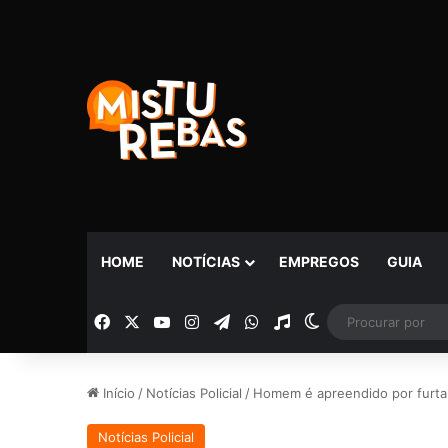
HOME
NOTÍCIAS
EMPREGOS
GUIA
Facebook
X
YouTube
Instagram
Telegram
WhatsApp
Rádio
Switch skin
Início
/
Notícias Policial
/
Homem é apreendido por furta
Notícias Policial