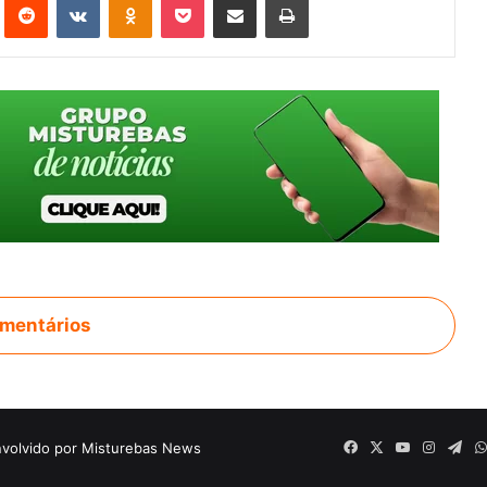
mentários
volvido por Misturebas News
Facebook
X
YouTube
Instagr
Tel