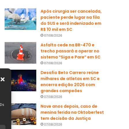
Após cirurgia ser cancelada,
paciente perde lugar na fila
do SUS e será indenizado em
R$ 10 mil em SC
07/08/2026
Asfalto cede na BR-470 e
trecho passará a operar no
sistema “Siga e Pare” em SC
07/08/2026
Desafio Beto Carrero reúne
milhares de atletas em SC e
encerra edição 2026 com
grandes campeões
07/08/2026
IDs
Nove anos depois, caso de
menina ferida na Oktoberfest
tem decisão da Justiça
07/08/2026