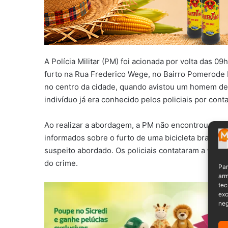
A Polícia Militar (PM) foi acionada por volta das 0
furto na Rua Frederico Wege, no Bairro Pomerode
no centro da cidade, quando avistou um homem de
indivíduo já era conhecido pelos policiais por cont
Ao realizar a abordagem, a PM não encontrou nada i
informados sobre o furto de uma bicicleta branca 
suspeito abordado. Os policiais contataram a víti
do crime.
Par
arm
tec
exc
neg