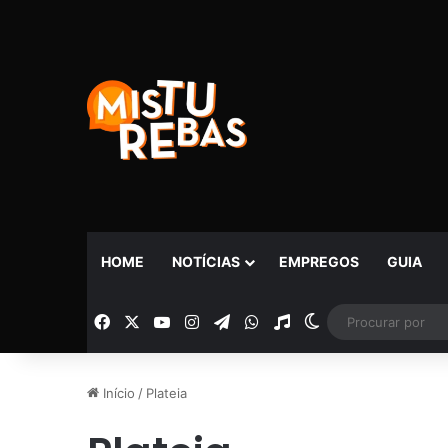
HOME
NOTÍCIAS
EMPREGOS
GUIA
Facebook
X
YouTube
Instagram
Telegram
WhatsApp
Rádio
Switch skin
Início
/
Plateia