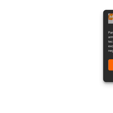
Par
arm
tec
exc
neg