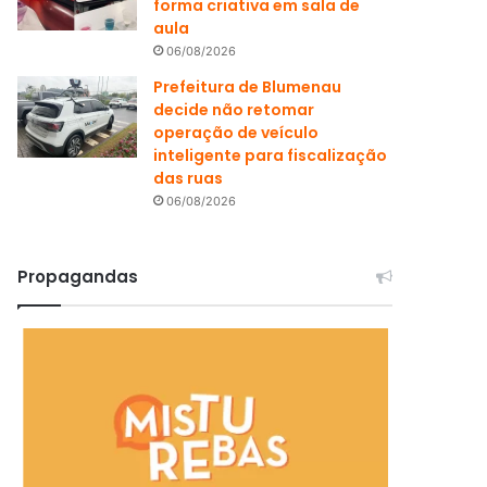
forma criativa em sala de
aula
06/08/2026
Prefeitura de Blumenau
decide não retomar
operação de veículo
inteligente para fiscalização
das ruas
06/08/2026
Propagandas