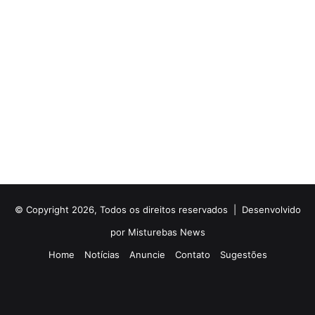
© Copyright 2026, Todos os direitos reservados |
Desenvolvido
por Misturebas News
Home
Notícias
Anuncie
Contato
Sugestões
Rádio
Facebook
X
YouTube
Instagram
Telegram
WhatsApp