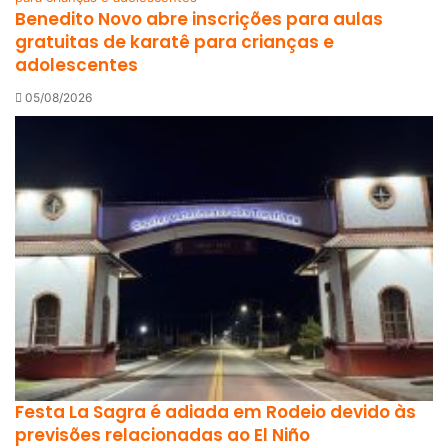
Benedito Novo abre inscrições para aulas
gratuitas de karatê para crianças e
adolescentes
05/08/2026
Festa La Sagra é adiada em Rodeio devido às
previsões relacionadas ao El Niño