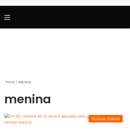
Menu
P
Início
/
menina
menina
Notícias Policial