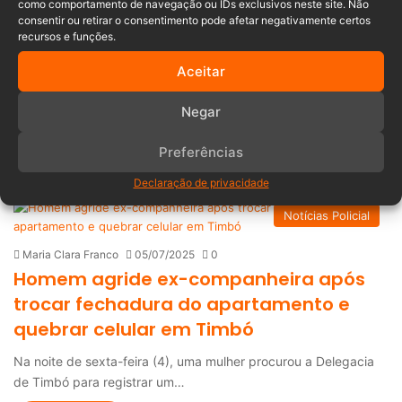
Maria Clara Franco
06/07/2025
0
como comportamento de navegação ou IDs exclusivos neste site. Não
Mulher é morta por arma branca pelo
consentir ou retirar o consentimento pode afetar negativamente certos
recursos e funções.
ex-companheiro em Rio do Sul; autor foi
Aceitar
preso
Na tarde deste sábado (5), um crime de feminicídio chocou a
Negar
cidade de Rio do…
Preferências
Leia mais »
Declaração de privacidade
Notícias Policial
Maria Clara Franco
05/07/2025
0
Homem agride ex-companheira após
trocar fechadura do apartamento e
quebrar celular em Timbó
Na noite de sexta-feira (4), uma mulher procurou a Delegacia
de Timbó para registrar um…