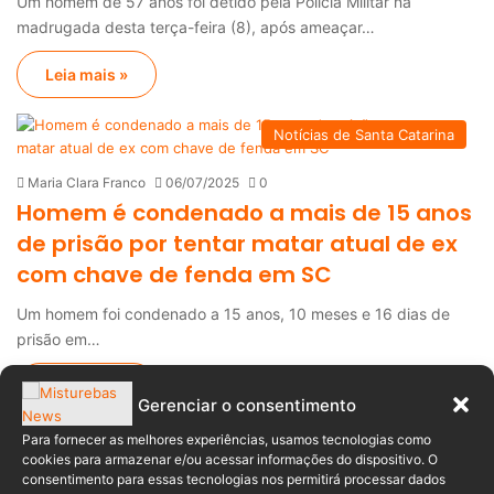
Um homem de 57 anos foi detido pela Polícia Militar na
madrugada desta terça-feira (8), após ameaçar…
Leia mais »
Notícias de Santa Catarina
Maria Clara Franco
06/07/2025
0
Homem é condenado a mais de 15 anos
de prisão por tentar matar atual de ex
com chave de fenda em SC
Um homem foi condenado a 15 anos, 10 meses e 16 dias de
prisão em…
Leia mais »
Gerenciar o consentimento
Para fornecer as melhores experiências, usamos tecnologias como
Notícias Policial
cookies para armazenar e/ou acessar informações do dispositivo. O
consentimento para essas tecnologias nos permitirá processar dados