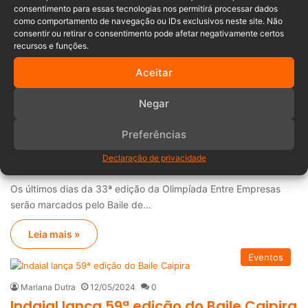
consentimento para essas tecnologias nos permitirá processar dados
tradicional Baile Caipira, que promete…
como comportamento de navegação ou IDs exclusivos neste site. Não
consentir ou retirar o consentimento pode afetar negativamente certos
Leia mais »
recursos e funções.
Aceitar
Notícias de Santa Catarina
Negar
Maria Clara Franco
19/06/2024
0
Baile no Pavilhão marca encerramento
Preferências
da 33ª Olimpíadas entre empresas de
Declaração de privacidade
Timbó
Os últimos dias da 33ª edição da Olimpíada Entre Empresas
serão marcados pelo Baile de…
Leia mais »
Eventos
Mariana Dutra
12/05/2024
0
Indaial lança 59ª edição do Baile Caipira