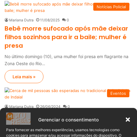
Notícias Policial
Mariana Dutra
11/08/2025
0
Bebê morre sufocado após mãe deixar
filhos sozinhos para ir a baile; mulher é
presa
No último domingo (10), uma mulher foi presa em flagrante na
Zona Oeste do Rio…
Leia mais »
Eventos
Mariana Dutra
26/06/2024
0
Cerca de mil pessoas são esperadas no
Gerenciar o consentimento
tradicional Baile Caipira de Indaial
Para fornecer as melhores experiências, usamos tecnologias como
A cidade de Indaial se prepara para mais uma edição do seu
cookies para armazenar e/ou acessar informações do dispositivo. O