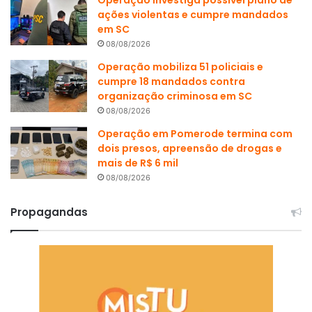
ações violentas e cumpre mandados
em SC
08/08/2026
Operação mobiliza 51 policiais e
cumpre 18 mandados contra
organização criminosa em SC
08/08/2026
Operação em Pomerode termina com
dois presos, apreensão de drogas e
mais de R$ 6 mil
08/08/2026
Propagandas