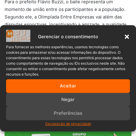
Para o prefeito Flávio Buzzi, o baile representa um
momento de união entre os participantes e a população.
Segundo ele, a Olimpíada Entre Empresas vai além das
disputas esportivas, incentivando a amizade, a qualidade
de vida e a integração entre as equipes, suas famílias e a
Gerenciar o consentimento
comunidade.
Para fornecer as melhores experiências, usamos tecnologias como
cookies para armazenar e/ou acessar informações do dispositivo. O
A Prefeitura reforça o convite para que a população
consentimento para essas tecnologias nos permitirá processar dados
participe da programação e destaca o compromisso em
como comportamento de navegação ou IDs exclusivos neste site. Não
consentir ou retirar o consentimento pode afetar negativamente certos
promover ações que incentivem o esporte, a convivência
recursos e funções.
social e a integração entre os timboenses.
Aceitar
baile
ingressos
Negar
Olimpíadas entre empresas
Timbó
Preferências
Declaração de privacidade