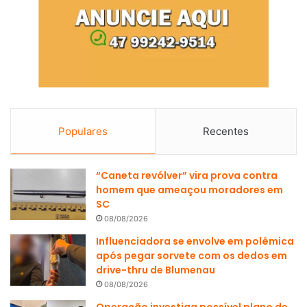
Populares
Recentes
“Caneta revólver” vira prova contra
homem que ameaçou moradores em
SC
08/08/2026
Influenciadora se envolve em polêmica
após pegar sorvete com os dedos em
drive-thru de Blumenau
08/08/2026
Operação investiga possível plano de