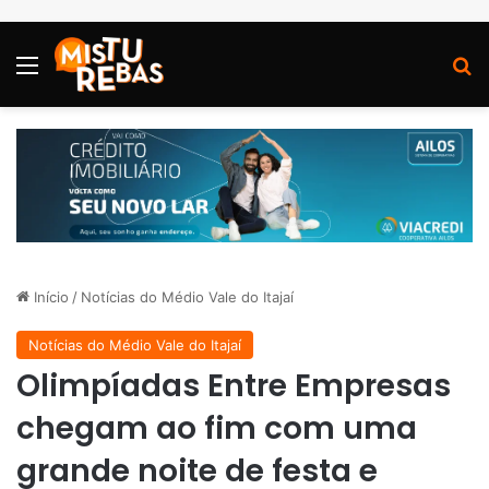
Menu
P
Início
/
Notícias do Médio Vale do Itajaí
Notícias do Médio Vale do Itajaí
Olimpíadas Entre Empresas
chegam ao fim com uma
grande noite de festa e