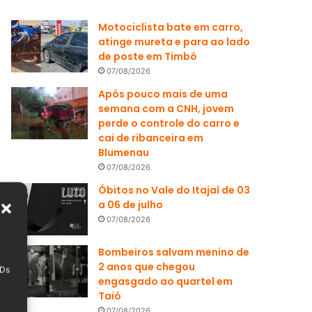
Motociclista bate em carro,
atinge mureta e para ao lado
de poste em Timbó
07/08/2026
Após pouco mais de uma
semana com a CNH, jovem
perde o controle do carro e
cai de ribanceira em
Blumenau
07/08/2026
Óbitos no Vale do Itajaí de 03
a 06 de julho
07/08/2026
Bombeiros salvam menino de
2 anos que chegou
IDs
engasgado ao quartel em
Taió
07/08/2026