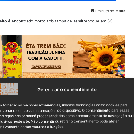
1 minuto de leitura
ou na descoberta de uma tragédia na madrugada da
Gerenciar o consentimento
 caminhoneiro, de 40 anos, foi encontrado sem vida após ser
a fornecer as melhores experiências, usamos tecnologias como cookies para
azenar e/ou acessar informações do dispositivo. O consentimento para essas
nologias nos permitirá processar dados como comportamento de navegação ou 
afegava pela rodovia e decidiu verificar o motivo de o
lusivos neste site. Não consentir ou retirar o consentimento pode afetar
roximar do veículo, ele encontrou a vítima presa sob a
ativamente certos recursos e funções.
viços de emergência, precisou dirigir até um quartel