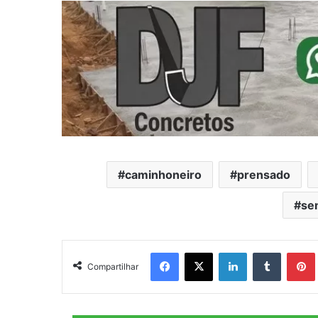
caminhoneiro
prensado
se
Facebook
X
Linkedin
Tumblr
Pintere
Compartilhar