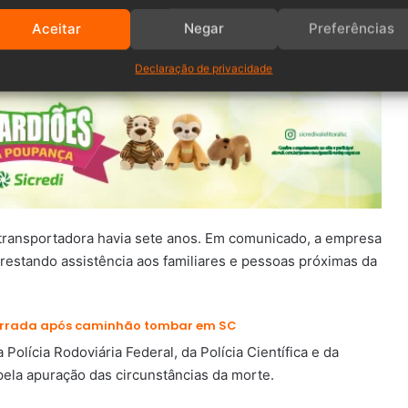
as equipes chegaram ao km 15 da rodovia, o caminhoneiro
Aceitar
Negar
Preferências
Declaração de privacidade
 transportadora havia sete anos. Em comunicado, a empresa
restando assistência aos familiares e pessoas próximas da
terrada após caminhão tombar em SC
lícia Rodoviária Federal, da Polícia Científica e da
pela apuração das circunstâncias da morte.