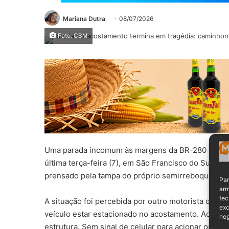
Mariana Dutra
08/07/2026
Foto: CBM
Uma parada incomum às margens da BR-280 termin
última terça-feira (7), em São Francisco do Sul. O
prensado pela tampa do próprio semirreboque.
Par
arm
tec
A situação foi percebida por outro motorista que tr
exc
veículo estar estacionado no acostamento. Ao se ap
neg
estrutura. Sem sinal de celular para acionar os ser