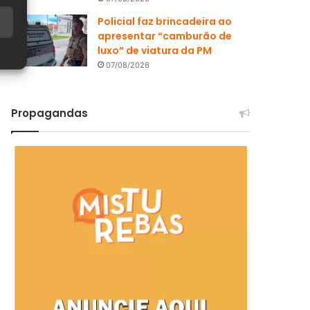
Policial faz brincadeira ao
apresentar “camburão de
luxo” de viatura da PM
07/08/2026
Propagandas