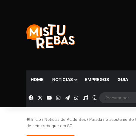
HOME
NOTÍCIAS
EMPREGOS
GUIA
Facebook
X
YouTube
Instagram
Telegram
WhatsApp
Rádio
Switch skin
Início
/
Notícias de Acidentes
/
Parada no acostamento 
de semirreboque em SC