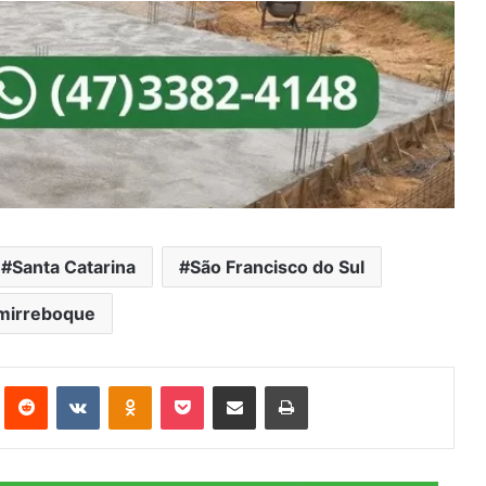
Santa Catarina
São Francisco do Sul
mirreboque
st
Reddit
VK
OK
Pocket
Compartilhar via e-mail
Imprimir