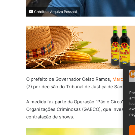
Créditos: Arquivo Pessoal
O prefeito de Governador Celso Ramos,
Marcos Hen
(7) por decisão do Tribunal de Justiça de Santa Cat
Par
arm
A medida faz parte da Operação “Pão e Circo”, def
tec
Organizações Criminosas (GAECO), que investiga u
exc
neg
contratação de shows.