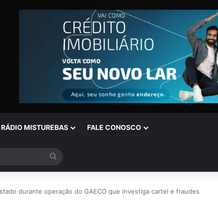
RÁDIO MISTUREBAS
FALE CONOSCO
Procurar
por
astado durante operação do GAECO que investiga cartel e fraudes