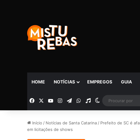
HOME
NOTÍCIAS
EMPREGOS
GUIA
Facebook
X
YouTube
Instagram
Telegram
WhatsApp
Rádio
Switch skin
Início
/
Notícias de Santa Catarina
/
Prefeito de SC é af
em licitações de shows