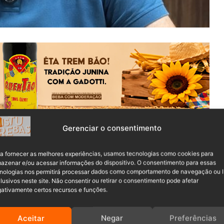
Gerenciar o consentimento
rique da Silva
(PL), foi afastado do cargo nesta terça-feira
arina (TJSC).
a fornecer as melhores experiências, usamos tecnologias como cookies para
azenar e/ou acessar informações do dispositivo. O consentimento para essas
lagrada pelo Grupo de Atuação Especial de Combate às
nologias nos permitirá processar dados como comportamento de navegação ou 
m suposto esquema de irregularidades em licitações para
lusivos neste site. Não consentir ou retirar o consentimento pode afetar
ativamente certos recursos e funções.
Aceitar
Negar
Preferências