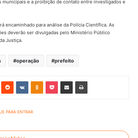
s municipais e a proibição de contato entre investigados e
rá encaminhado para análise da Polícia Científica. As
es deverão ser divulgadas pelo Ministério Público
a Justiça.
s
operação
prefeito
st
Reddit
VK
OK
Pocket
Compartilhar via e-mail
Imprimir