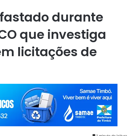
 afastado durante
CO que investiga
em licitações de
1 minuto de leitura