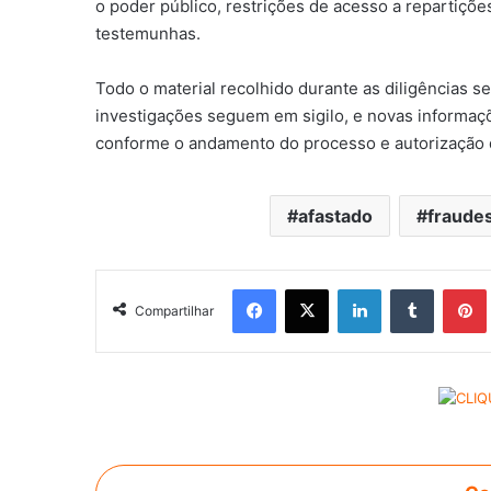
o poder público, restrições de acesso a repartiçõe
testemunhas.
Todo o material recolhido durante as diligências se
investigações seguem em sigilo, e novas informaçõ
conforme o andamento do processo e autorização d
afastado
fraude
Facebook
X
Linkedin
Tumblr
Pintere
Compartilhar