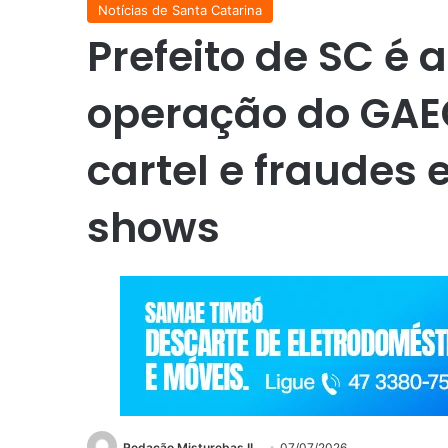
Notícias de Santa Catarina
Prefeito de SC é
operação do GAE
cartel e fraudes 
shows
Redação Misturebas II
07/07/2026