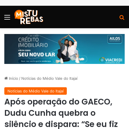
Menu
P
Início
/
Notícias do Médio Vale do Itajaí
Notícias do Médio Vale do Itajaí
Após operação do GAECO,
Dudu Cunha quebra o
silêncio e dispara: “Se eu fiz