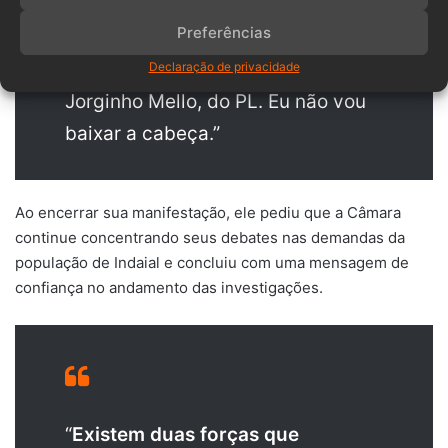
pelo PL. Vocês vão no Portal da
Preferências
Transparência do Estado para ver
quanto o jornal A Razão ganhou do
Declaração de privacidade
Jorginho Mello, do PL. Eu não vou
baixar a cabeça.”
Ao encerrar sua manifestação, ele pediu que a Câmara
continue concentrando seus debates nas demandas da
população de Indaial e concluiu com uma mensagem de
confiança no andamento das investigações.
“
Existem duas forças que