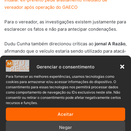
vereador após operação do GAECO
Para o vereador, as investigações existem justamente para
esclarecer os fatos e não para antecipar condenações.
Dudu Cunha também direcionou críticas ao
jornal A Razão
,
afirmando que o veículo estaria sendo utilizado para atacá-
lo politicamente. Sem apresentar provas durante a sessão,
o vereador declarou que o jornal seria “comprado pelo PL”
Gerenciar o consentimento
e afirmou que os recursos recebidos pelo veículo podem
Para fornecer as melhores experiências, usamos tecnologias como
ser consultados no Portal da Transparência do Estado.
cookies para armazenar e/ou acessar informações do dispositivo. O
consentimento para essas tecnologias nos permitirá processar dados
como comportamento de navegação ou IDs exclusivos neste site. Não
consentir ou retirar o consentimento pode afetar negativamente certos
recursos e funções.
Aceitar
“Esse jornal A Razão é comprado
Negar