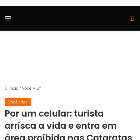
Menu
P
Início
/
Você Viu?
Você Viu?
Por um celular: turista
arrisca a vida e entra em
área proibida nas Cataratas