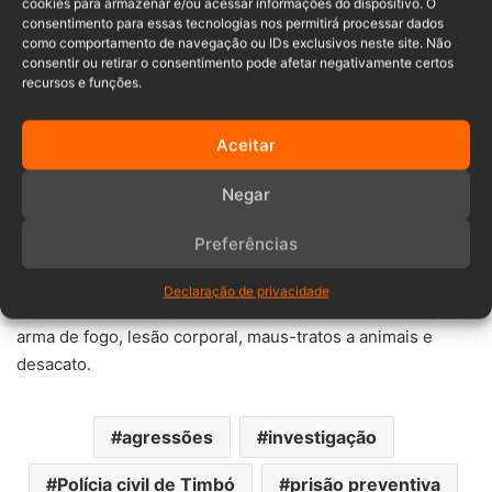
de alumínio em empresa pública de Timbó
cookies para armazenar e/ou acessar informações do dispositivo. O
consentimento para essas tecnologias nos permitirá processar dados
Com base nas provas reunidas ao longo das diligências, a
como comportamento de navegação ou IDs exclusivos neste site. Não
Polícia Civil solicitou à Vara de Garantias de Jaraguá do Sul
consentir ou retirar o consentimento pode afetar negativamente certos
recursos e funções.
os mandados de prisão preventiva e de busca domiciliar.
Um dos investigados foi preso pela Polícia Civil na última
quarta-feira (27), em Timbó. Já o segundo suspeito foi
Aceitar
localizado e preso pela Polícia Militar no fim da tarde do
Negar
mesmo dia, em Indaial.
Preferências
Segundo a Polícia Civil, os dois investigados possuem
antecedentes criminais. Entre os registros estão crimes
Declaração de privacidade
como tráfico de drogas, homicídio, ameaça, posse ilegal de
arma de fogo, lesão corporal, maus-tratos a animais e
desacato.
agressões
investigação
Polícia civil de Timbó
prisão preventiva