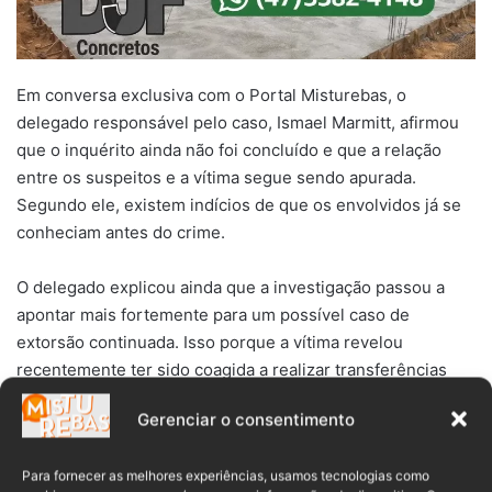
Em conversa exclusiva com o Portal Misturebas, o
delegado responsável pelo caso, Ismael Marmitt, afirmou
que o inquérito ainda não foi concluído e que a relação
entre os suspeitos e a vítima segue sendo apurada.
Segundo ele, existem indícios de que os envolvidos já se
conheciam antes do crime.
O delegado explicou ainda que a investigação passou a
apontar mais fortemente para um possível caso de
extorsão continuada. Isso porque a vítima revelou
recentemente ter sido coagida a realizar transferências
bancárias para um dos suspeitos cerca de duas semanas
Gerenciar o consentimento
após o ataque.
>> LEIA TAMBÉM:
Dupla é detida após invasão e furto de rolo
Para fornecer as melhores experiências, usamos tecnologias como