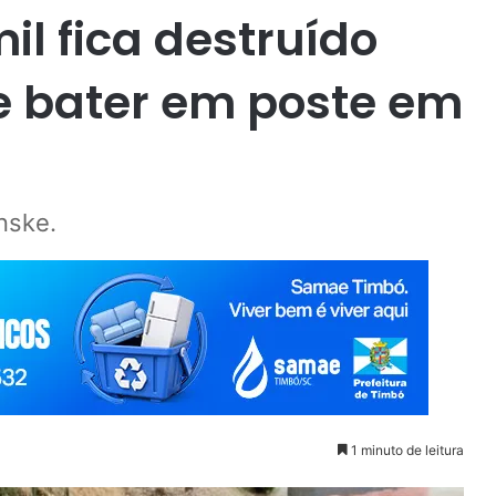
il fica destruído
e bater em poste em
nske.
1 minuto de leitura