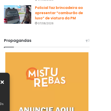
Policial faz brincadeira ao
apresentar “camburão de
luxo” de viatura da PM
07/08/2026
Propagandas
IDs