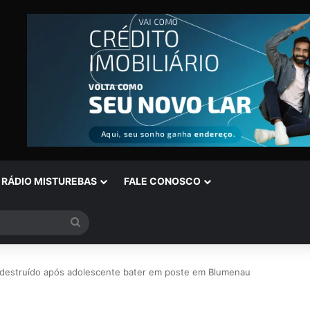
RÁDIO MISTUREBAS
FALE CONOSCO
Procurar
por
a destruído após adolescente bater em poste em Blumenau