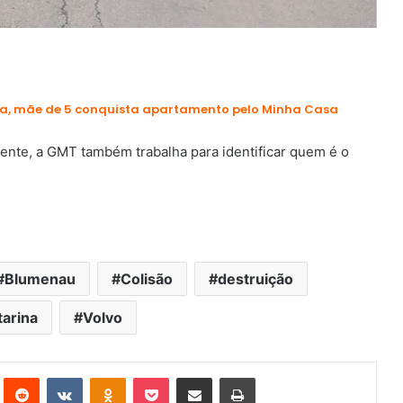
a, mãe de 5 conquista apartamento pelo Minha Casa
dente, a GMT também trabalha para identificar quem é o
Blumenau
Colisão
destruição
tarina
Volvo
st
Reddit
VK
OK
Pocket
Compartilhar via e-mail
Imprimir