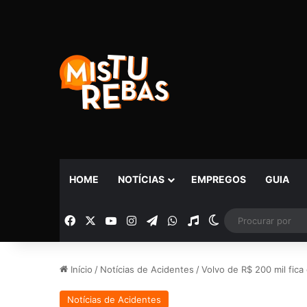
HOME
NOTÍCIAS
EMPREGOS
GUIA
Facebook
X
YouTube
Instagram
Telegram
WhatsApp
Rádio
Switch skin
Início
/
Notícias de Acidentes
/
Volvo de R$ 200 mil fic
Notícias de Acidentes