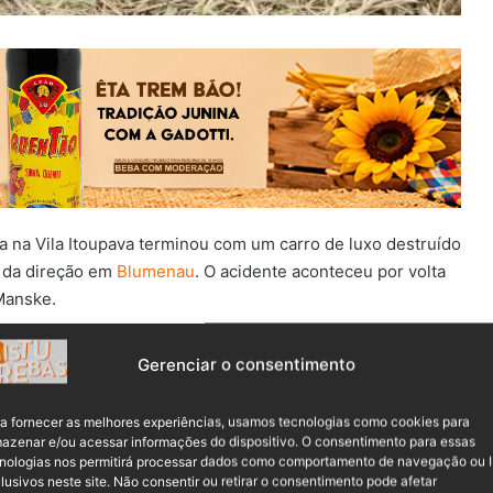
 na Vila Itoupava terminou com um carro de luxo destruído
e da direção em
Blumenau
. O acidente aconteceu por volta
Manske.
elatou que o jovem conduzia um Volvo XC90 quando
Gerenciar o consentimento
oximidades. Assustado, ele acabou colidindo
a fornecer as melhores experiências, usamos tecnologias como cookies para
azenar e/ou acessar informações do dispositivo. O consentimento para essas
nologias nos permitirá processar dados como comportamento de navegação ou 
lusivos neste site. Não consentir ou retirar o consentimento pode afetar