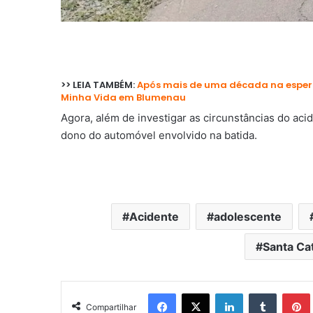
>> LEIA TAMBÉM:
Após mais de uma década na esper
Minha Vida em Blumenau
Agora, além de investigar as circunstâncias do aci
dono do automóvel envolvido na batida.
Acidente
adolescente
Santa Ca
Facebook
X
Linkedin
Tumblr
Pintere
Compartilhar