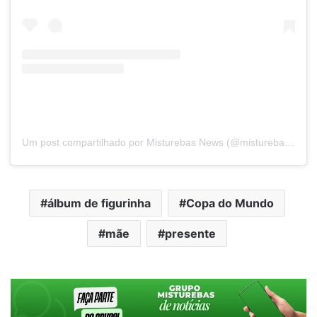
Um post compartilhado por Misturebas News (@misturebasnews)
álbum de figurinha
Copa do Mundo
mãe
presente