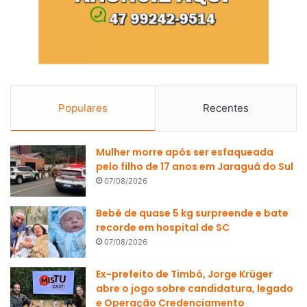
Populares
Recentes
Mulher morre após ser esfaqueada
pelo filho de 17 anos em Jaraguá do Sul
07/08/2026
Bebê de quase 5 kg surpreende e bate
recorde em hospital de SC
07/08/2026
Ex-prefeito de Timbó, Jorge Krüger
abre o jogo sobre candidatura, legado
e Operação Credenciamento