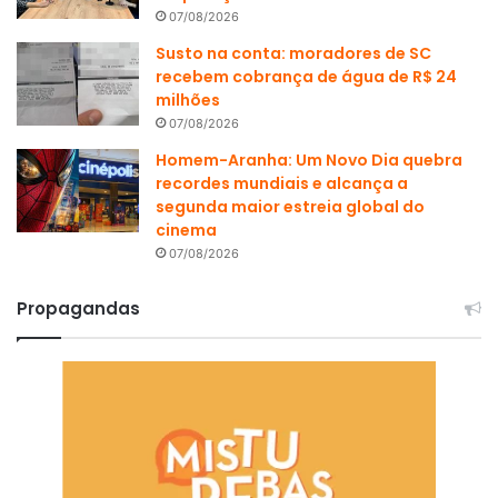
07/08/2026
Susto na conta: moradores de SC
recebem cobrança de água de R$ 24
milhões
07/08/2026
Homem-Aranha: Um Novo Dia quebra
recordes mundiais e alcança a
segunda maior estreia global do
cinema
07/08/2026
Propagandas