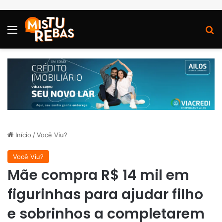
Menu
P
Início
/
Você Viu?
Você Viu?
Mãe compra R$ 14 mil em
figurinhas para ajudar filho
e sobrinhos a completarem