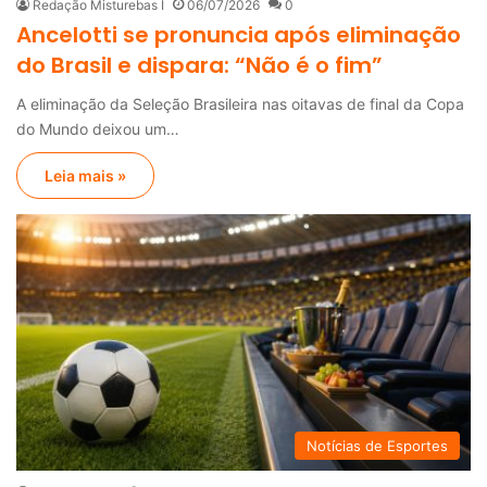
Redação Misturebas I
06/07/2026
0
Ancelotti se pronuncia após eliminação
do Brasil e dispara: “Não é o fim”
A eliminação da Seleção Brasileira nas oitavas de final da Copa
do Mundo deixou um…
Leia mais »
Notícias de Esportes