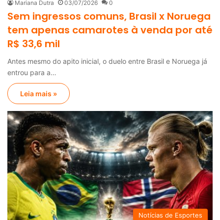
Mariana Dutra
03/07/2026
0
Sem ingressos comuns, Brasil x Noruega
tem apenas camarotes à venda por até
R$ 33,6 mil
Antes mesmo do apito inicial, o duelo entre Brasil e Noruega já
entrou para a…
Leia mais »
Notícias de Esportes