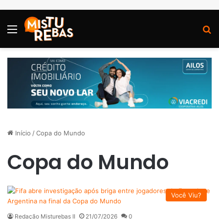
Menu
P
Início
/
Copa do Mundo
Copa do Mundo
Você Viu?
Redação Misturebas II
21/07/2026
0