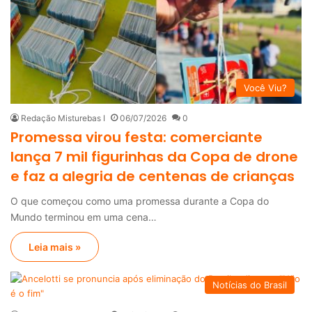
Você Viu?
Redação Misturebas I
06/07/2026
0
Promessa virou festa: comerciante
lança 7 mil figurinhas da Copa de drone
e faz a alegria de centenas de crianças
O que começou como uma promessa durante a Copa do
Mundo terminou em uma cena…
Leia mais »
Notícias do Brasil