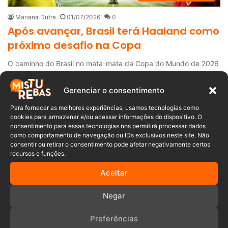
Mariana Dutra
01/07/2026
0
Após avançar, Brasil terá Haaland como
próximo desafio na Copa
O caminho do Brasil no mata-mata da Copa do Mundo de 2026
está definido. Depois de…
Gerenciar o consentimento
Leia mais »
Para fornecer as melhores experiências, usamos tecnologias como
cookies para armazenar e/ou acessar informações do dispositivo. O
Notícias de Esportes
consentimento para essas tecnologias nos permitirá processar dados
como comportamento de navegação ou IDs exclusivos neste site. Não
consentir ou retirar o consentimento pode afetar negativamente certos
Redação Misturebas II
29/06/2026
0
recursos e funções.
Virada emocionante! Brasil vence o
Aceitar
Japão por 2 a 1 e avança às oitavas de
final
Negar
O Brasil garantiu a classificação às oitavas de final da Copa do
Preferências
Mundo ao vencer…