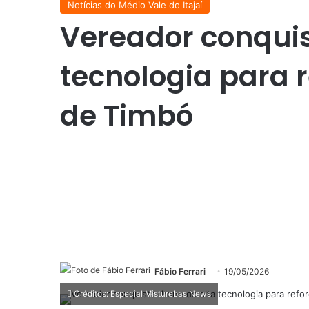
Notícias do Médio Vale do Itajaí
Vereador conquis
tecnologia para r
de Timbó
Fábio Ferrari
19/05/2026
Créditos: Especial Misturebas News