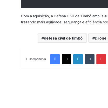
Com a aquisição, a Defesa Civil de
Timbó
amplia su
trazendo mais agilidade, segurança e eficiência no
defesa civil de timbó
Drone
Facebook
X
Linkedin
Tumblr
Pinterest
Compartilhar