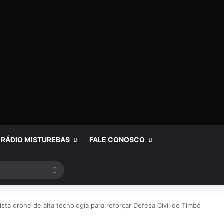
RÁDIO MISTUREBAS
FALE CONOSCO
Procurar
por
sta drone de alta tecnologia para reforçar Defesa Civil de Timbó