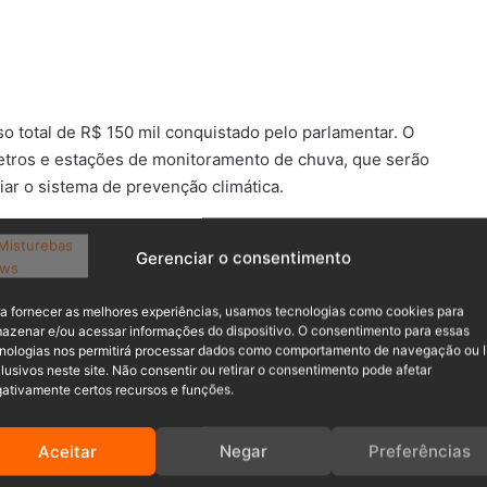
o total de R$ 150 mil conquistado pelo parlamentar. O
metros e estações de monitoramento de chuva, que serão
iar o sistema de prevenção climática.
do câmera térmica, câmera 4K, zoom de longo alcance,
Gerenciar o consentimento
pamento poderá ser utilizado em buscas e salvamentos,
rtas para comunidades vulneráveis.
a fornecer as melhores experiências, usamos tecnologias como cookies para
azenar e/ou acessar informações do dispositivo. O consentimento para essas
nologias nos permitirá processar dados como comportamento de navegação ou 
lusivos neste site. Não consentir ou retirar o consentimento pode afetar
ativamente certos recursos e funções.
Aceitar
Negar
Preferências