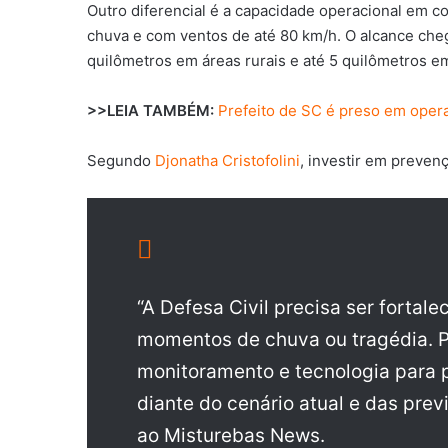
Outro diferencial é a capacidade operacional em c
chuva e com ventos de até 80 km/h. O alcance che
quilômetros em áreas rurais e até 5 quilômetros e
>>LEIA TAMBÉM:
Prefeito de SC é preso em oper
Segundo
Djonatha Cristofolini
, investir em preven
“A Defesa Civil precisa ser fortale
momentos de chuva ou tragédia. P
monitoramento e tecnologia para 
diante do cenário atual e das prev
ao Misturebas News.