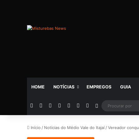
HOME
NOTÍCIAS
EMPREGOS
GUIA
Facebook
X
YouTube
Instagram
Telegram
WhatsApp
Rádio
Switch skin
Início
/
Notícias do Médio Vale do Itajaí
/
Vereador conqui