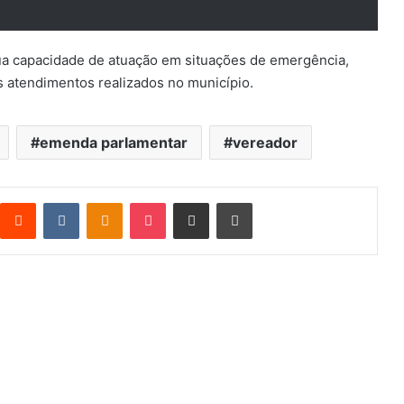
a capacidade de atuação em situações de emergência,
s atendimentos realizados no município.
emenda parlamentar
vereador
Reddit
VK
OK
Pocket
Compartilhar via e-mail
Imprimir