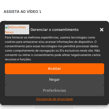
ASSISTA AO VÍDEO ⤵️
Gerenciar o consentimento
Para fornecer as melhores experiências, usamos tecnologias como
cookies para armazenar e/ou acessar informações do dispositivo. O
consentimento para essas tecnologias nos permitirá processar dados
como comportamento de navegação ou IDs exclusivos neste site. Não
consentir ou retirar o consentimento pode afetar negativamente certos
recursos e funções.
Aceitar
Negar
Preferências
Assassinato
Blumenau
condenado
Declaração de privacidade
morte
pai
PCSC
Prisão