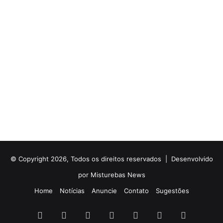
© Copyright 2026, Todos os direitos reservados |
Desenvolvido
por Misturebas News
Home
Notícias
Anuncie
Contato
Sugestões
Facebook
X
YouTube
Instagram
Telegram
WhatsApp
Rádio