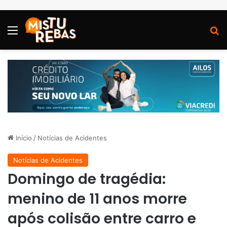
Menu
P
Início
/
Notícias de Acidentes
Notícias de Acidentes
Domingo de tragédia:
menino de 11 anos morre
após colisão entre carro e