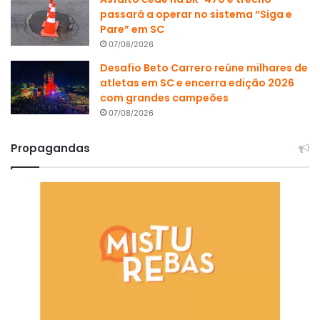
passará a operar no sistema “Siga e
Pare” em SC
07/08/2026
Desafio Beto Carrero reúne milhares de
atletas em SC e encerra edição 2026
com grandes campeões
07/08/2026
Propagandas