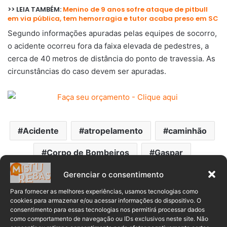
>> LEIA TAMBÉM:
Menino de 9 anos sofre ataque de pitbull
em via pública, tem hemorragia e tutor acaba preso em SC
Segundo informações apuradas pelas equipes de socorro,
o acidente ocorreu fora da faixa elevada de pedestres, a
cerca de 40 metros de distância do ponto de travessia. As
circunstâncias do caso devem ser apuradas.
Acidente
atropelamento
caminhão
Corpo de Bombeiros
Gaspar
menino
Pedestre
Gerenciar o consentimento
Para fornecer as melhores experiências, usamos tecnologias como
cookies para armazenar e/ou acessar informações do dispositivo. O
consentimento para essas tecnologias nos permitirá processar dados
como comportamento de navegação ou IDs exclusivos neste site. Não