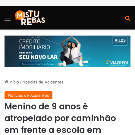
Menu
P
Início
/
Notícias de Acidentes
Notícias de Acidentes
Menino de 9 anos é
atropelado por caminhão
em frente a escola em