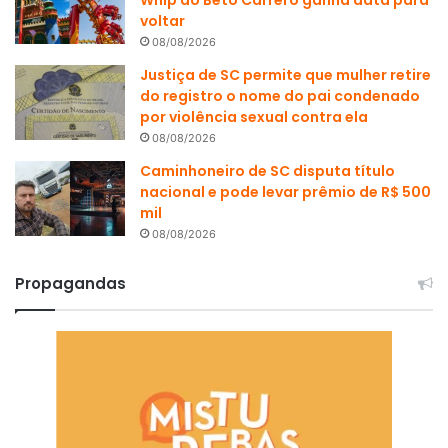
Whip do Beto Carrero ganha data para
voltar
08/08/2026
Justiça de SC permite que mulher retire
do registro o nome do pai condenado
por violência sexual contra ela
08/08/2026
Caminhoneiro de SC disputa título
nacional e pode levar prêmio de R$ 500
mil
08/08/2026
Propagandas