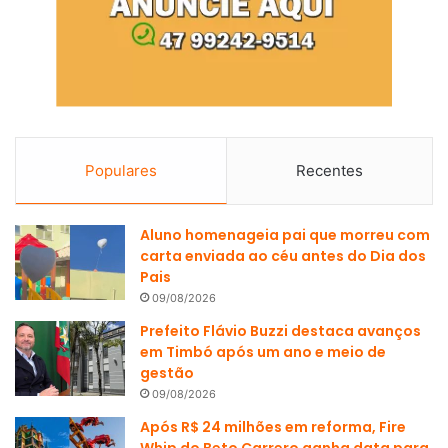
Populares
Recentes
Aluno homenageia pai que morreu com
carta enviada ao céu antes do Dia dos
Pais
09/08/2026
Prefeito Flávio Buzzi destaca avanços
em Timbó após um ano e meio de
gestão
09/08/2026
Após R$ 24 milhões em reforma, Fire