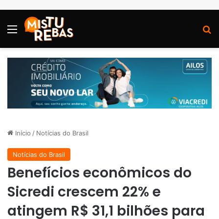
Menu
P
Início
/
Notícias do Brasil
Notícias do Brasil
Benefícios econômicos do
Sicredi crescem 22% e
atingem R$ 31,1 bilhões para