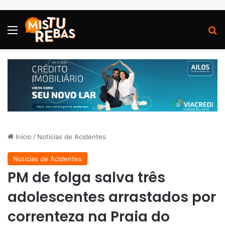
Menu
P
Início
/
Notícias de Acidentes
Notícias de Acidentes
PM de folga salva três
adolescentes arrastados por
correnteza na Praia do