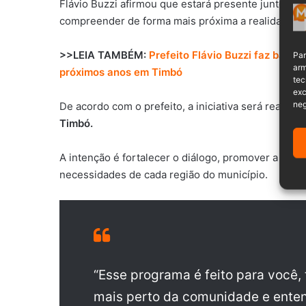
Flávio Buzzi afirmou que estará presente junto co
compreender de forma mais próxima a realidade loc
>>LEIA TAMBÉM:
Prefeito Flávio Buzzi faz bala
Par
arm
próximos anos em Timbó
tec
exc
neg
De acordo com o prefeito, a iniciativa será realiza
Timbó.
A intenção é fortalecer o diálogo, promover a part
necessidades de cada região do município.
“Esse programa é feito para você
mais perto da comunidade e enten