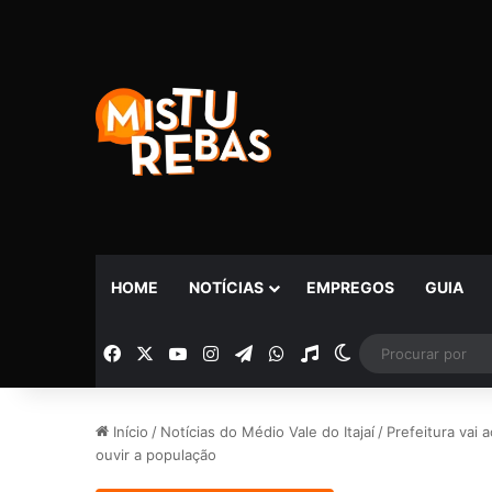
HOME
NOTÍCIAS
EMPREGOS
GUIA
Facebook
X
YouTube
Instagram
Telegram
WhatsApp
Rádio
Switch skin
Início
/
Notícias do Médio Vale do Itajaí
/
Prefeitura vai 
ouvir a população