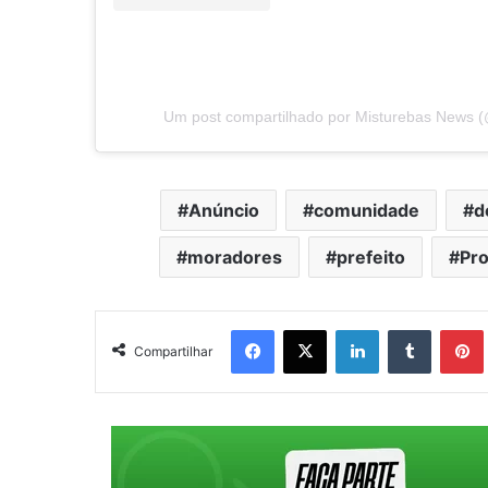
Um post compartilhado por Misturebas News 
Anúncio
comunidade
d
moradores
prefeito
Pr
Facebook
X
Linkedin
Tumblr
Pintere
Compartilhar