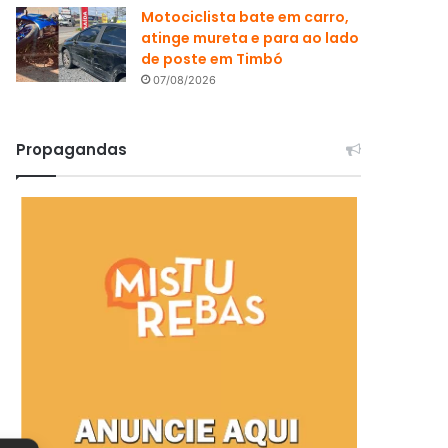
Motociclista bate em carro,
atinge mureta e para ao lado
de poste em Timbó
07/08/2026
Propagandas