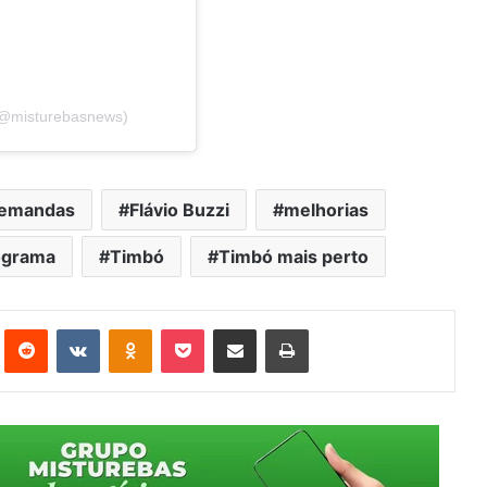
(@misturebasnews)
emandas
Flávio Buzzi
melhorias
ograma
Timbó
Timbó mais perto
st
Reddit
VK
OK
Pocket
Compartilhar via e-mail
Imprimir