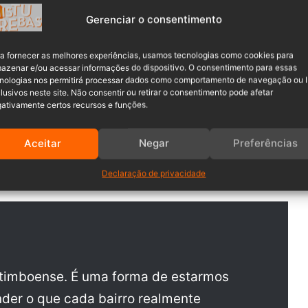
m toda a equipe de governo para ouvir a comunidade e
Gerenciar o consentimento
al.]
nço de 2025, reconhece desafios e projeta avanços para os
a fornecer as melhores experiências, usamos tecnologias como cookies para
azenar e/ou acessar informações do dispositivo. O consentimento para essas
nologias nos permitirá processar dados como comportamento de navegação ou 
lusivos neste site. Não consentir ou retirar o consentimento pode afetar
ativamente certos recursos e funções.
da ao longo de todo o ano,
percorrendo todos os bairros de
Aceitar
Negar
Preferências
icipação cidadã e construir soluções mais alinhadas às
Declaração de privacidade
, timboense. É uma forma de estarmos
der o que cada bairro realmente