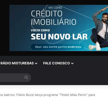
RÁDIO MISTUREBAS
FALE CONOSCO
Procurar
por
aos bairros: Flávio Buzzi lança programa “Timbó Mais Perto” para