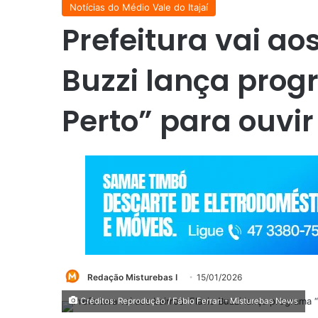
Notícias do Médio Vale do Itajaí
Prefeitura vai aos
Buzzi lança pro
Perto” para ouvi
Redação Misturebas I
15/01/2026
Créditos: Reprodução / Fábio Ferrari - Misturebas News