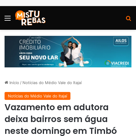
Menu
P
Início
/
Notícias do Médio Vale do Itajaí
Notícias do Médio Vale do Itajaí
Vazamento em adutora
deixa bairros sem água
neste domingo em Timbó