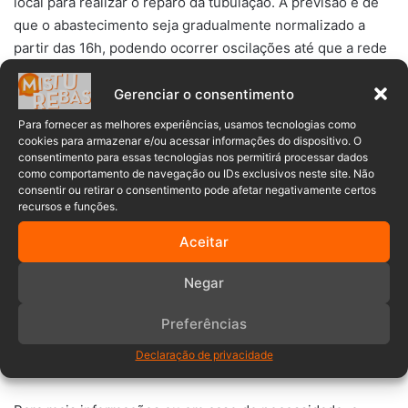
local para realizar o reparo da tubulação. A previsão é de
que o abastecimento seja gradualmente normalizado a
partir das 16h, podendo ocorrer oscilações até que a rede
esteja totalmente pressurizada.
Gerenciar o consentimento
>>LEIA TAMBÉM:
Homem pratica ato obsceno em praça
Para fornecer as melhores experiências, usamos tecnologias como
de Timbó e gera revolta
cookies para armazenar e/ou acessar informações do dispositivo. O
consentimento para essas tecnologias nos permitirá processar dados
como comportamento de navegação ou IDs exclusivos neste site. Não
consentir ou retirar o consentimento pode afetar negativamente certos
recursos e funções.
Aceitar
Negar
O SAMAE pede a compreensão da população e orienta que
os moradores façam uso consciente da água ao longo do
Preferências
dia, evitando desperdícios enquanto o serviço não é
Declaração de privacidade
completamente restabelecido.