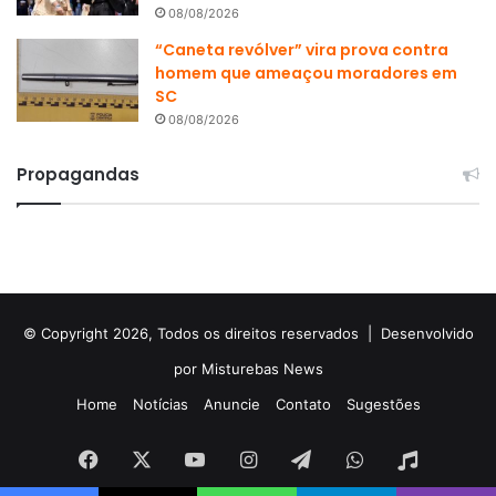
08/08/2026
“Caneta revólver” vira prova contra
homem que ameaçou moradores em
SC
08/08/2026
Propagandas
© Copyright 2026, Todos os direitos reservados |
Desenvolvido
por Misturebas News
Home
Notícias
Anuncie
Contato
Sugestões
Facebook
X
YouTube
Instagram
Telegram
WhatsApp
Rádio